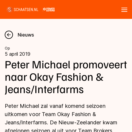
Tickets
Zoeken
Nieuws
Nieuws
Op
5 april 2019
Kalender
Peter Michael promoveert
naar Okay Fashion &
Disciplines
Jeans/Interfarms
Marathon
Uitslagen
Langebaan
Peter Michael zal vanaf komend seizoen
Langebaan
Shorttrack
Tijden & historie
uitkomen voor Team Okay Fashion &
Shorttrack
Inlineskaten
Jeans/Interfarms. De Nieuw-Zeelander kwam
Ranglijsten Langebaan
Marathon
afgelopen seizoen al uit voor Team Brokers
Kunstschaatsen