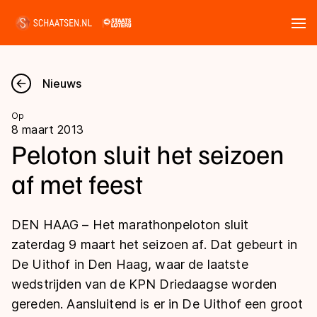
Tickets
Zoeken
Nieuws
Nieuws
Op
8 maart 2013
Kalender
Peloton sluit het seizoen
af met feest
Disciplines
Marathon
Uitslagen
DEN HAAG – Het marathonpeloton sluit
Langebaan
zaterdag 9 maart het seizoen af. Dat gebeurt in
Langebaan
De Uithof in Den Haag, waar de laatste
Shorttrack
Tijden & historie
wedstrijden van de KPN Driedaagse worden
Shorttrack
Inlineskaten
gereden. Aansluitend is er in De Uithof een groot
Ranglijsten Langebaan
Marathon
Kunstschaatsen