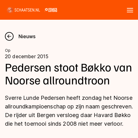
Tickets
Zoeken
Nieuws
Nieuws
Op
20 december 2015
Kalender
Pedersen stoot Bøkko van
Noorse allroundtroon
Disciplines
Marathon
Uitslagen
Sverre Lunde Pedersen heeft zondag het Noorse
Langebaan
allroundkampioenschap op zijn naam geschreven.
Langebaan
De rijder uit Bergen versloeg daar Havard Bøkko
Shorttrack
Tijden & historie
die het toernooi sinds 2008 niet meer verloor.
Shorttrack
Inlineskaten
Ranglijsten Langebaan
Marathon
Kunstschaatsen