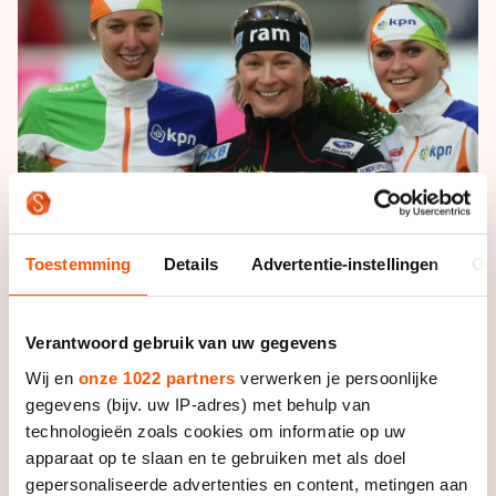
De weg op
Persoonlijke records & tijden
Inlineskaten
Schoonrijden
Inschrijven wedstrijden
Historie & statistiek
Schaatsfans
Kunstschaatsen
Natuurijs
Algemene Nederlandse Schaatstijd
Alles voor jou als schaatsfan
Deze zomer de weg op
Olympische Spelen
Evenementen
Waar kan ik schaatsen en skaten?
Olympische Spelen
Tickets
Medaille overzicht
Livestreams
Toestemming
Details
Advertentie-instellingen
Ov
Medaillespiegel
Word schaatsfan!
Olympische uitslagen
Winacties
Verantwoord gebruik van uw gegevens
Van Jong tot Goud verhalen
Wij en
onze 1022 partners
verwerken je persoonlijke
gegevens (bijv. uw IP-adres) met behulp van
technologieën zoals cookies om informatie op uw
apparaat op te slaan en te gebruiken met als doel
De Duitse reed met Janneke Ensing weg van het
gepersonaliseerde advertenties en content, metingen aan
peloton, waarna de twee in een sprint uitmaakten wie