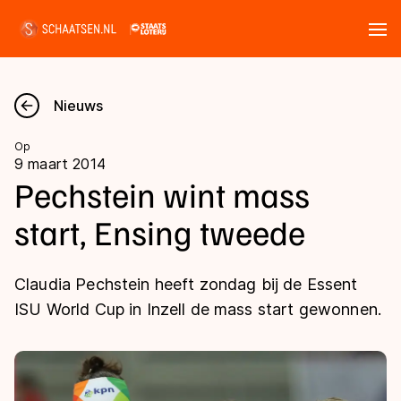
Tickets
Zoeken
Nieuws
Nieuws
Op
9 maart 2014
Kalender
Pechstein wint mass
start, Ensing tweede
Disciplines
Marathon
Uitslagen
Claudia Pechstein heeft zondag bij de Essent
Langebaan
ISU World Cup in Inzell de mass start gewonnen.
Langebaan
Shorttrack
Tijden & historie
Shorttrack
Inlineskaten
Ranglijsten Langebaan
Marathon
Kunstschaatsen