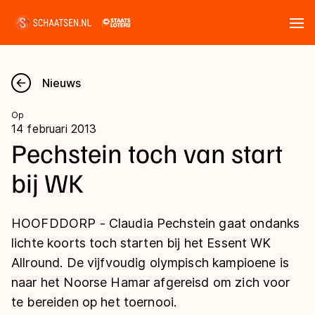
Tickets
Zoeken
Nieuws
Nieuws
Op
14 februari 2013
Kalender
Pechstein toch van start
bij WK
Disciplines
Marathon
Uitslagen
HOOFDDORP - Claudia Pechstein gaat ondanks
Langebaan
lichte koorts toch starten bij het Essent WK
Langebaan
Allround. De vijfvoudig olympisch kampioene is
Shorttrack
Tijden & historie
naar het Noorse Hamar afgereisd om zich voor
Shorttrack
Inlineskaten
te bereiden op het toernooi.
Ranglijsten Langebaan
Marathon
Kunstschaatsen