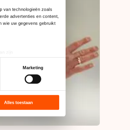
p van technologieën zoals
erde advertenties en content,
en wie uw gegevens gebruikt
an zijn
rinting)
t
detailgedeelte
in. U kunt uw
Marketing
bieden en websiteverkeer te
 media, advertenties en
ie zij hebben verzameld via
Alles toestaan
s de VS, waar mogelijk geen
 in met deze overdracht.