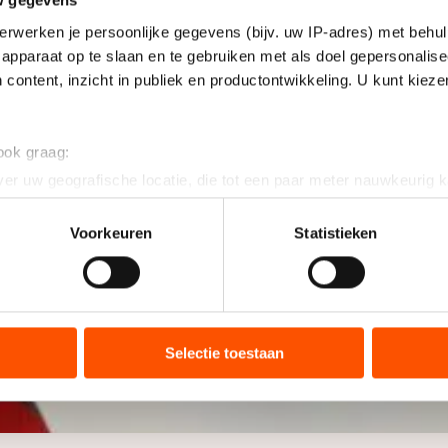
w gegevens
erwerken je persoonlijke gegevens (bijv. uw IP-adres) met behul
apparaat op te slaan en te gebruiken met als doel gepersonalise
 content, inzicht in publiek en productontwikkeling. U kunt kiez
 ook graag:
er uw geografische locatie, die tot een paar meter nauwkeurig k
n door het actief te scannen op specifieke eigenschappen (fingerp
onlijke gegevens worden verwerkt en stel uw voorkeuren in he
Voorkeuren
Statistieken
jzigen of intrekken in de Cookieverklaring.
ent en advertenties te personaliseren, socialmediafuncties te 
tie over uw gebruik van onze site met onze partners voor social
bineren met andere gegevens die u aan hen heeft verstrekt of d
Selectie toestaan
ers kunnen gegevens doorgeven aan landen buiten de EU, zoal
 geldt volgens de GDPR. Door op ‘Toestaan’ te klikken, stemt u
ns
cookiebeleid
.