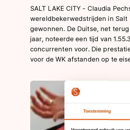
Tijden & historie
SALT LAKE CITY - Claudia Pechste
wereldbekerwedstrijden in Salt
gewonnen. De Duitse, net teru
De weg op
jaar, noteerde een tijd van 1.55
concurrenten voor. Die prestat
Schaatsfans
voor de WK afstanden op te eis
Olympische Spe
Toestemming