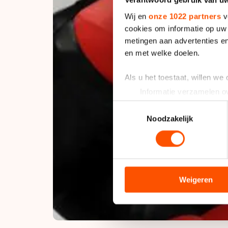
Verantwoord gebruik van u
Wij en
onze 1022 partners
v
cookies om informatie op uw 
metingen aan advertenties en
en met welke doelen.
Als u het toestaat, willen we
Informatie verzamelen ov
Uw apparaat identificere
Toestemmingsselectie
Lees meer over hoe uw perso
Noodzakelijk
toestemming op elk moment wi
We gebruiken cookies om cont
analyseren. We delen informa
analyse. Zij kunnen deze com
Weigeren
hun services. Sommige partn
adequaat beschermingsniveau
Meer informatie vindt u in o