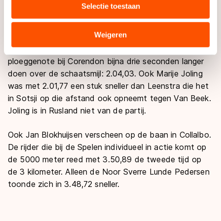
Selectie toestaan
combineren met andere gegevens die u aan hen heeft
verstrekt of die zij hebben verzameld via hun services.
In Collalbo was Lotte van Beek Marrit Leenstra ruim
Sommige partners kunnen gegevens doorgeven aan
Weigeren
te snel af op de 1500 meter. De 22-jarige Van Beek
landen buiten de EU, zoals de VS, waar mogelijk geen
kwam in Italië na 2.01,24 over de streep en zag haar
adequaat beschermingsniveau geldt volgens de GDPR.
ploeggenote bij Corendon bijna drie seconden langer
Door op ‘Toestaan’ te klikken, stemt u in met deze
doen over de schaatsmijl: 2.04,03. Ook Marije Joling
overdracht. Meer informatie vindt u in ons
cookiebeleid
.
was met 2.01,77 een stuk sneller dan Leenstra die het
in Sotsji op die afstand ook opneemt tegen Van Beek.
Joling is in Rusland niet van de partij.
Ook Jan Blokhuijsen verscheen op de baan in Collalbo.
De rijder die bij de Spelen individueel in actie komt op
de 5000 meter reed met 3.50,89 de tweede tijd op
de 3 kilometer. Alleen de Noor Sverre Lunde Pedersen
toonde zich in 3.48,72 sneller.