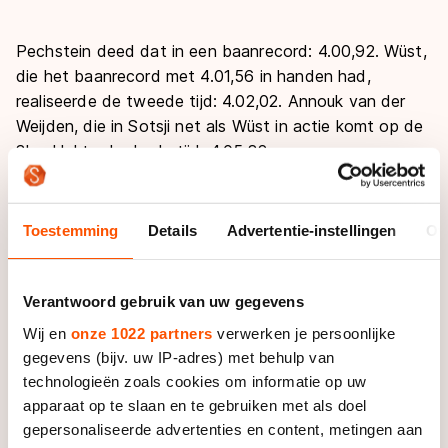
Pechstein deed dat in een baanrecord: 4.00,92. Wüst,
die het baanrecord met 4.01,56 in handen had,
realiseerde de tweede tijd: 4.02,02. Annouk van der
Weijden, die in Sotsji net als Wüst in actie komt op de
3km klokte de derde tijd: 4.05,82.
Wüst kampte in Duitsland met de naweeën van een
harde val tijdens de training en was daarom redelijk
Toestemming
Details
Advertentie-instellingen
Ov
tevreden over haar tijd. "Vandaag stijf en stram, maar
alles doet het nog! Net een solide 3km 4.02,0
gereden",
schreef
de Brabantse op Twitter.
Verantwoord gebruik van uw gegevens
Wij en
onze 1022 partners
verwerken je persoonlijke
Sven Kramer liet zien dat het met zijn vorm wel goed
gegevens (bijv. uw IP-adres) met behulp van
zit in de aanloop naar de Spelen. De regerend
technologieën zoals cookies om informatie op uw
olympisch kampioen op de 5000 meter volbracht die
apparaat op te slaan en te gebruiken met als doel
afstand in Inzell in 6.13,10. Het gat tussen Kramer en
gepersonaliseerde advertenties en content, metingen aan