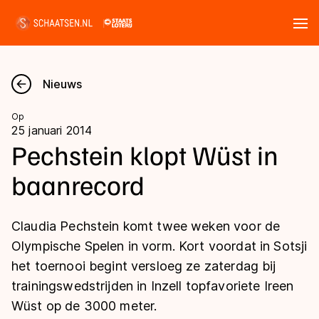
Tickets
Zoeken
Nieuws
Nieuws
Op
25 januari 2014
Kalender
Pechstein klopt Wüst in
baanrecord
Disciplines
Marathon
Uitslagen
Claudia Pechstein komt twee weken voor de
Langebaan
Olympische Spelen in vorm. Kort voordat in Sotsji
Langebaan
het toernooi begint versloeg ze zaterdag bij
Shorttrack
Tijden & historie
trainingswedstrijden in Inzell topfavoriete Ireen
Shorttrack
Inlineskaten
Wüst op de 3000 meter.
Ranglijsten Langebaan
Marathon
Kunstschaatsen