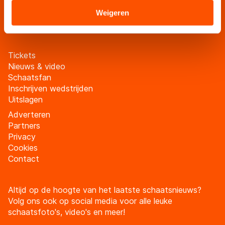
Sommige partners kunnen gegevens doorgeven aan
Weigeren
Meld je aan
landen buiten de EU, zoals de VS, waar mogelijk geen
adequaat beschermingsniveau geldt volgens de GDPR.
Door op ‘Toestaan’ te klikken, stemt u in met deze
Tickets
overdracht. Meer informatie vindt u in ons
cookiebeleid
.
Nieuws & video
Schaatsfan
Inschrijven wedstrijden
Uitslagen
Adverteren
Partners
Privacy
Cookies
Contact
Altijd op de hoogte van het laatste schaatsnieuws?
Volg ons ook op social media voor alle leuke
schaatsfoto's, video's en meer!