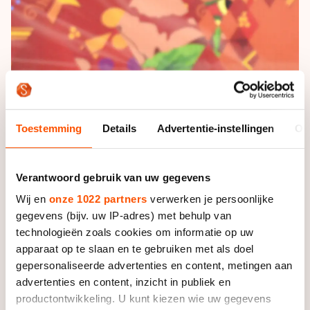
De weg op
Persoonlijke records & tijden
Inlineskaten
Schoonrijden
Inschrijven wedstrijden
Historie & statistiek
Schaatsfans
Kunstschaatsen
Natuurijs
Algemene Nederlandse Schaatstijd
Alles voor jou als schaatsfan
Deze zomer de weg op
Olympische Spelen
Evenementen
Waar kan ik schaatsen en skaten?
Olympische Spelen
Toestemming
Details
Advertentie-instellingen
Ov
Tickets
Medaille overzicht
Livestreams
Medaillespiegel
Verantwoord gebruik van uw gegevens
Word schaatsfan!
Olympische uitslagen
Wij en
onze 1022 partners
verwerken je persoonlijke
Winacties
gegevens (bijv. uw IP-adres) met behulp van
Van Jong tot Goud verhalen
technologieën zoals cookies om informatie op uw
apparaat op te slaan en te gebruiken met als doel
gepersonaliseerde advertenties en content, metingen aan
advertenties en content, inzicht in publiek en
productontwikkeling. U kunt kiezen wie uw gegevens