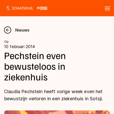
Tickets
Zoeken
Nieuws
Nieuws
Op
10 februari 2014
Kalender
Pechstein even
bewusteloos in
Disciplines
ziekenhuis
Marathon
Uitslagen
Langebaan
Claudia Pechstein heeft vorige week even het
Langebaan
Shorttrack
Tijden & historie
bewustzijn verloren in een ziekenhuis in Sotsji.
Shorttrack
Inlineskaten
Ranglijsten Langebaan
Marathon
Kunstschaatsen