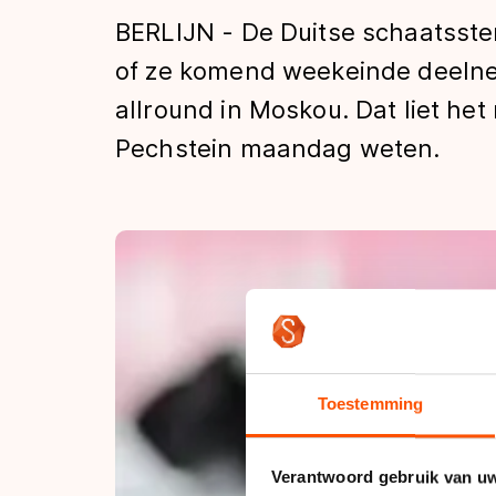
Tijden & historie
BERLIJN - De Duitse schaatsste
of ze komend weekeinde deeln
allround in Moskou. Dat liet h
De weg op
Pechstein maandag weten.
Schaatsfans
Olympische Spe
Toestemming
Verantwoord gebruik van u