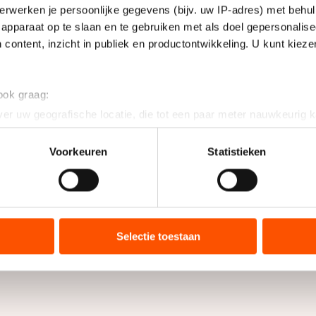
erwerken je persoonlijke gegevens (bijv. uw IP-adres) met behul
apparaat op te slaan en te gebruiken met als doel gepersonalise
 content, inzicht in publiek en productontwikkeling. U kunt kiez
 ook graag:
er uw geografische locatie, die tot een paar meter nauwkeurig k
n door het actief te scannen op specifieke eigenschappen (fingerp
onlijke gegevens worden verwerkt en stel uw voorkeuren in he
Voorkeuren
Statistieken
jzigen of intrekken in de Cookieverklaring.
ent en advertenties te personaliseren, socialmediafuncties te 
tie over uw gebruik van onze site met onze partners voor social
bineren met andere gegevens die u aan hen heeft verstrekt of d
Selectie toestaan
ers kunnen gegevens doorgeven aan landen buiten de EU, zoal
 geldt volgens de GDPR. Door op ‘Toestaan’ te klikken, stemt u
ns
cookiebeleid
.