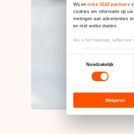
Wij en
onze 1022 partners
v
cookies om informatie op uw 
metingen aan advertenties en
en met welke doelen.
Als u het toestaat, willen we
Informatie verzamelen ov
Uw apparaat identificere
Toestemmingsselectie
Lees meer over hoe uw perso
Noodzakelijk
toestemming op elk moment wi
We gebruiken cookies om cont
analyseren. We delen informa
analyse. Zij kunnen deze com
Weigeren
hun services. Sommige partn
adequaat beschermingsniveau
Meer informatie vindt u in o