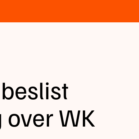
beslist
 over WK