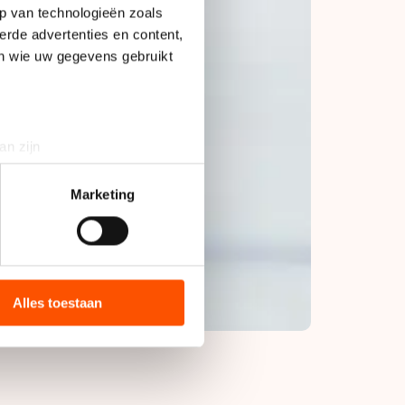
p van technologieën zoals
erde advertenties en content,
en wie uw gegevens gebruikt
an zijn
rinting)
t
detailgedeelte
in. U kunt uw
Marketing
bieden en websiteverkeer te
 media, advertenties en
ie zij hebben verzameld via
Alles toestaan
s de VS, waar mogelijk geen
 in met deze overdracht.