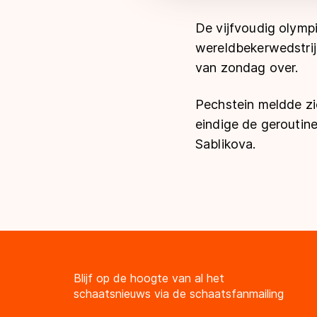
De vijfvoudig olymp
wereldbekerwedstrij
van zondag over.
Pechstein meldde zi
eindige de geroutin
Sablikova.
Blijf op de hoogte van al het
schaatsnieuws via de schaatsfanmailing