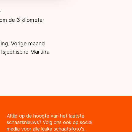
e
rom de 3 kilometer
ling. Vorige maand
 Tsjechische Martina
Altijd op de hoogte van het laatste
schaatsnieuws? Volg ons ook op social
media voor alle leuke schaatsfoto's,