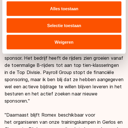
personaliseren, socialmediafuncties te bieden en
Wijling, directeur van Payroll Group. "Als bedrijf stellen
websiteverkeer te analyseren. We delen informatie over
wij echter doelen aan de sportsponsoring. Het niet
Alles toestaan
uw gebruik van onze site met onze partners voor social
voldoende realiseren van deze doelen heeft ons doen
media, advertenties en analyse. Zij kunnen deze
besluiten de beschikbare middelen op een andere
Selectie toestaan
combineren met andere gegevens die u aan hen heeft
manier in te zetten."
verstrekt of die zij hebben verzameld via hun services.
Sommige partners kunnen gegevens doorgeven aan
Weigeren
Spijtig, maar begrjpelijk, vindt Ruud Kappe, voorzitter
landen buiten de EU, zoals de VS, waar mogelijk geen
van de SSWN. "Payroll Group was en is een betrokken
adequaat beschermingsniveau geldt volgens de GDPR.
sponsor. Het bedrijf heeft de rijders zien groeien vanaf
Door op ‘Toestaan’ te klikken, stemt u in met deze
de toenmalige B-rijders tot aan top tien-klasseringen
overdracht. Meer informatie vindt u in ons
cookiebeleid
.
in de Top Divisie. Payroll Group stopt de financiële
sponsoring, maar ik ben blij dat ze hebben aangegeven
wel een actieve bijdrage te willen blijven leveren in het
besturen en het actief zoeken naar nieuwe
sponsoren."
"Daarnaast blijft Romex beschikbaar voor
het organiseren van onze trainingskampen in Gerlos en