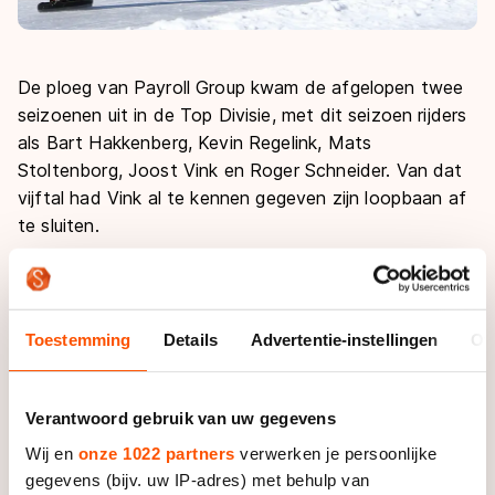
De ploeg van Payroll Group kwam de afgelopen twee
seizoenen uit in de Top Divisie, met dit seizoen rijders
als Bart Hakkenberg, Kevin Regelink, Mats
Stoltenborg, Joost Vink en Roger Schneider. Van dat
vijftal had Vink al te kennen gegeven zijn loopbaan af
te sluiten.
Payroll Group is vier jaar sponsor geweest van een
landelijk marathonteam. Het bedrijf in salarisverwerking
maakte zijn entree in het seizoen 2009/2010 als co-
Toestemming
Details
Advertentie-instellingen
Ov
sponsor bij het toenmalige team Kloosterboer, dat
uitkwam in de Eerste Divisie.
Verantwoord gebruik van uw gegevens
Na twee jaar als respectievelijk co- en hoofdsponsor
Wij en
onze 1022 partners
verwerken je persoonlijke
opgetreden te hebben op dat niveau, promoveerde
gegevens (bijv. uw IP-adres) met behulp van