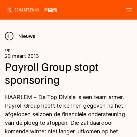
Tickets
Zoeken
Nieuws
Nieuws
Op
20 maart 2013
Kalender
Payroll Group stopt
sponsoring
Disciplines
Marathon
Uitslagen
HAARLEM – De Top Divisie is een team armer.
Langebaan
Payroll Group heeft te kennen gegeven na het
Langebaan
afgelopen seizoen de financiële ondersteuning
Shorttrack
Tijden & historie
van de ploeg te stoppen. Die zal daardoor
Shorttrack
Inlineskaten
komende winter niet langer uitkomen op het
Ranglijsten Langebaan
Marathon
Kunstschaatsen