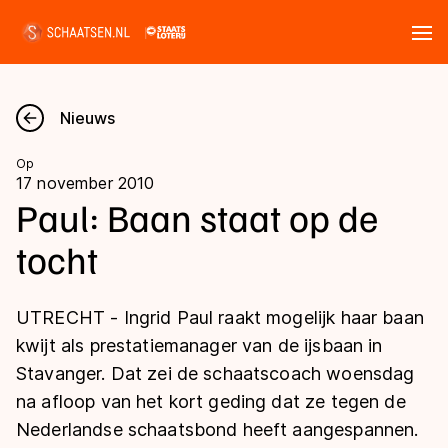
Tickets
Zoeken
Nieuws
Nieuws
Op
17 november 2010
Kalender
Paul: Baan staat op de
tocht
Disciplines
Marathon
Uitslagen
UTRECHT - Ingrid Paul raakt mogelijk haar baan
Langebaan
kwijt als prestatiemanager van de ijsbaan in
Langebaan
Stavanger. Dat zei de schaatscoach woensdag
Shorttrack
Tijden & historie
na afloop van het kort geding dat ze tegen de
Shorttrack
Inlineskaten
Nederlandse schaatsbond heeft aangespannen.
Ranglijsten Langebaan
Marathon
Kunstschaatsen