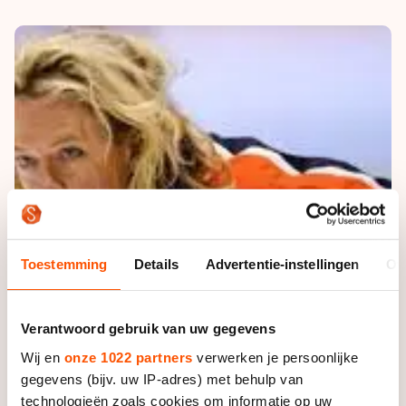
De weg op
Persoonlijke records & tijden
Inlineskaten
Schoonrijden
Inschrijven wedstrijden
Historie & statistiek
Schaatsfans
Kunstschaatsen
Natuurijs
Algemene Nederlandse Schaatstijd
Alles voor jou als schaatsfan
Deze zomer de weg op
Olympische Spelen
Evenementen
Waar kan ik schaatsen en skaten?
Olympische Spelen
Tickets
Medaille overzicht
Livestreams
Medaillespiegel
Word schaatsfan!
Olympische uitslagen
Toestemming
Details
Advertentie-instellingen
Ov
Winacties
Van Jong tot Goud verhalen
Verantwoord gebruik van uw gegevens
Wij en
onze 1022 partners
verwerken je persoonlijke
gegevens (bijv. uw IP-adres) met behulp van
technologieën zoals cookies om informatie op uw