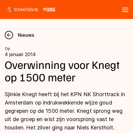
Tickets
Zoeken
Nieuws
Nieuws
Op
4 januari 2014
Kalender
Overwinning voor Knegt
op 1500 meter
Disciplines
Marathon
Uitslagen
Sjinkie Knegt heeft bij het KPN NK Shorttrack in
Langebaan
Amsterdam op indrukwekkende wijze goud
Langebaan
gegrepen op de 1500 meter. Knegt sprong weg
Shorttrack
Tijden & historie
uit de groep en wist zijn voorsprong vast te
Shorttrack
Inlineskaten
houden. Het zilver ging naar Niels Kerstholt.
Ranglijsten Langebaan
Marathon
Kunstschaatsen