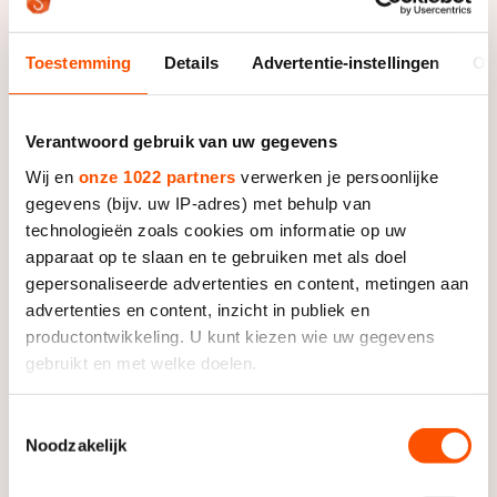
Met drie ronden te gaan zette de voormalig Europees
Toestemming
Details
Advertentie-instellingen
Ov
kampioen zijn versnelling in. Knegt pakte gelijk een
halve bocht voorsprong. Niels Kersholt ging
onmiddellijk op jacht, wist in de laatste ronde nog wel
Verantwoord gebruik van uw gegevens
dichterbij te komen, maar Knegt was te ver weg om te
Wij en
onze 1022 partners
verwerken je persoonlijke
achterhalen.
gegevens (bijv. uw IP-adres) met behulp van
technologieën zoals cookies om informatie op uw
Zo gleed Knegt met een gebalde vuist over de streep,
apparaat op te slaan en te gebruiken met als doel
gevolgd door Kerstholt. Het brons ging naar Freek van
gepersonaliseerde advertenties en content, metingen aan
der Wart. Christiaan Bökkerink deed belangrijke zaken
advertenties en content, inzicht in publiek en
met het oog op de reserveplaats van de
productontwikkeling. U kunt kiezen wie uw gegevens
aflossingploeg bij de Europese kampioenschappen in
gebruikt en met welke doelen.
Dresden over twee weken en de Olympische Spelen in
Sotsji. Bökkerink eindigde als vierde en hield daarbij
Als u het toestaat, willen we ook graag:
Toestemmingsselectie
Koen Hakkenberg en Itzhak de Laat uit de
Noodzakelijk
Informatie verzamelen over uw geografische locatie,
opleidingsploeg achter zich.
die tot een paar meter nauwkeurig kan zijn