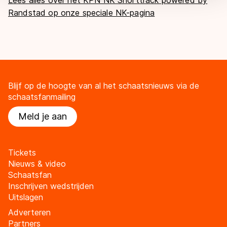
Randstad op onze speciale NK-pagina
Blijf op de hoogte van al het schaatsnieuws via de
schaatsfanmailing
Meld je aan
Tickets
Nieuws & video
Schaatsfan
Inschrijven wedstrijden
Uitslagen
Adverteren
Partners