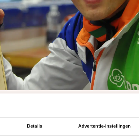
 als je als eerste over de streep gaat?
Details
Advertentie-instellingen
als eerste finishen. Bij het WK was ik na het brons op