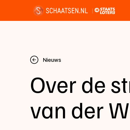
Nieuws
Nieuws
Over de st
Kalender
Disciplines
van der W
Uitslagen