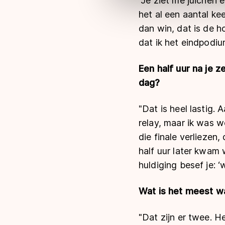
"Je ziet me juichen 
het al een aantal ke
dan win, dat is de ho
dat ik het eindpodiu
Een half uur na je z
dag?
"Dat is heel lastig. 
relay, maar ik was w
die finale verliezen
half uur later kwam
huldiging besef je: ‘
Wat is het meest wa
"Dat zijn er twee. 