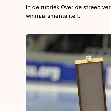
Tijden & historie
In de rubriek Over de streep ve
winnaarsmentaliteit.
De weg op
Schaatsfans
Olympische Spe