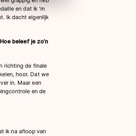
t wel grappig en heb
aille en dat ik ‘m
. Ik dacht eigenlijk
 Hoe beleef je zo’n
n richting de finale
akelen, hoor. Dat we
over in. Maar een
pingcontrole en de
t ik na afloop van