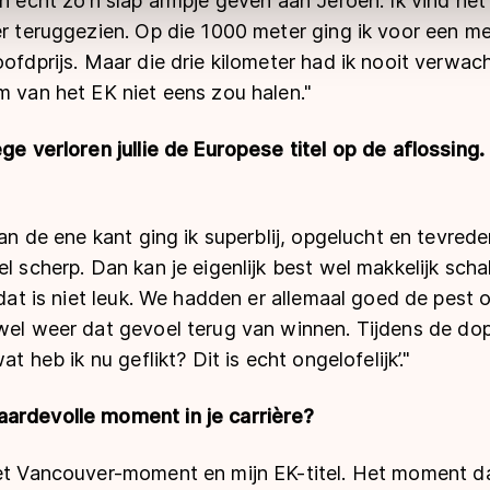
en echt zo’n slap armpje geven aan Jeroen. Ik vind he
er teruggezien. Op die 1000 meter ging ik voor een med
ofdprijs. Maar die drie kilometer had ik nooit verwacht
m van het EK niet eens zou halen."
ege verloren jullie de Europese titel op de aflossing.
Aan de ene kant ging ik superblij, opgelucht en tevrede
el scherp. Dan kan je eigenlijk best wel makkelijk sch
, dat is niet leuk. We hadden er allemaal goed de pest 
 wel weer dat gevoel terug van winnen.
Tijdens de do
wat heb ik nu geflikt? Dit is echt ongelofelijk’."
ardevolle moment in je carrière?
Het Vancouver-moment en mijn EK-titel. Het moment da