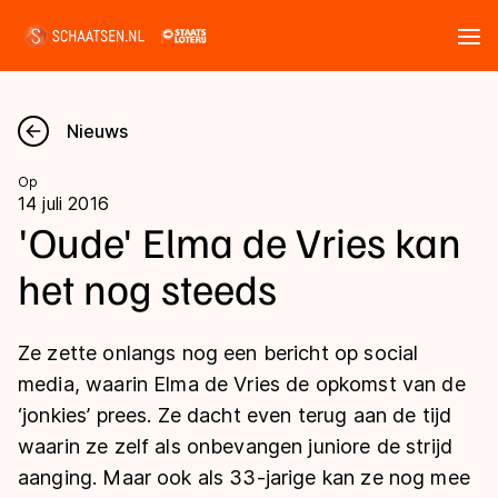
Tickets
Zoeken
Nieuws
Nieuws
Op
14 juli 2016
Kalender
'Oude' Elma de Vries kan
het nog steeds
Disciplines
Marathon
Uitslagen
Ze zette onlangs nog een bericht op social
Langebaan
media, waarin Elma de Vries de opkomst van de
Langebaan
‘jonkies’ prees. Ze dacht even terug aan de tijd
Shorttrack
Tijden & historie
waarin ze zelf als onbevangen juniore de strijd
Shorttrack
Inlineskaten
aanging. Maar ook als 33-jarige kan ze nog mee
Ranglijsten Langebaan
Marathon
Kunstschaatsen