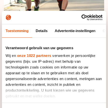
Toestemming
Details
Advertentie-instellingen
Ov
Foto: Neeke Smit
Hoewel, technisch gezien klopte dat niet helemaal.
Verantwoord gebruik van uw gegevens
Irene Schouten kwam als eerste over de streep, maar
Wij en
onze 1022 partners
verwerken je persoonlijke
de Noord-Hollandse ging in het sprintduel met De
gegevens (bijv. uw IP-adres) met behulp van
Vries in de fout. De ruimte aan de zijkant werd voor
technologieën zoals cookies om informatie op uw
De Vries steeds kleiner, en ze zag de hekken steeds
apparaat op te slaan en te gebruiken met als doel
dichterbij komen. ’’Die hekken zagen er mooi uit, maar
gepersonaliseerde advertenties en content, metingen aan
ik voelde niets voor n botsing’’, zei De Vries lachend.
advertenties en content, inzicht in publiek en
productontwikkeling. U kunt kiezen wie uw gegevens
Met de armen verontwaardigd ten hemel geheven
gebruikt en met welke doelen.
rolde De Vries achter Schouten over de streep. De
ingreep van de jury liet echter niet lang op zich
Als u het toestaat, willen we ook graag: