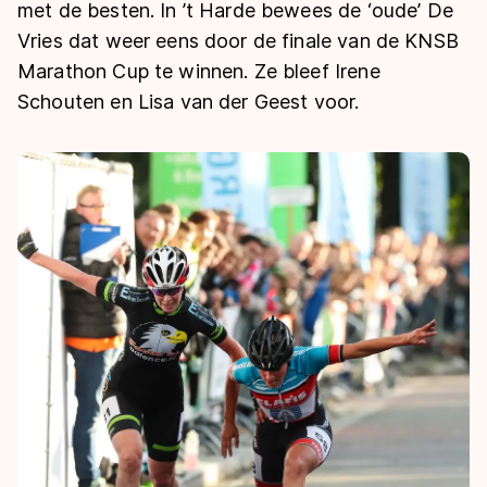
De weg op
met de besten. In ’t Harde bewees de ‘oude’ De
Persoonlijke records & tijden
Inlineskaten
Schoonrijden
Vries dat weer eens door de finale van de KNSB
Inschrijven wedstrijden
Historie & statistiek
Schaatsfans
Kunstschaatsen
Marathon Cup te winnen. Ze bleef Irene
Natuurijs
Algemene Nederlandse Schaatstijd
Schouten en Lisa van der Geest voor.
Alles voor jou als schaatsfan
Deze zomer de weg op
Olympische Spelen
Evenementen
Waar kan ik schaatsen en skaten?
Olympische Spelen
Tickets
Medaille overzicht
Livestreams
Medaillespiegel
Word schaatsfan!
Olympische uitslagen
Winacties
Van Jong tot Goud verhalen