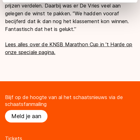
adequaat beschermingsniveau geldt volgens de GDPR.
prijzen verdelen. Daarbij was er De Vries veel aan
Door op ‘Toestaan’ te klikken, stemt u in met deze
gelegen de winst te pakken. ’’We hadden vooraf
overdracht. Meer informatie vindt u in ons
cookiebeleid
.
becijferd dat ik dan nog het klassement kon winnen.
Fantastisch dat het is gelukt.’’
Lees alles over de KNSB Marathon Cup in ’t Harde op
onze speciale pagina.
Blijf op de hoogte van al het schaatsnieuws via de
schaatsfanmailing
Meld je aan
Tickets