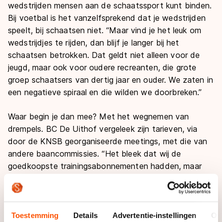
wedstrijden mensen aan de schaatssport kunt binden.
Bij voetbal is het vanzelfsprekend dat je wedstrijden
speelt, bij schaatsen niet. “Maar vind je het leuk om
wedstrijdjes te rijden, dan blijf je langer bij het
schaatsen betrokken. Dat geldt niet alleen voor de
jeugd, maar ook voor oudere recreanten, die grote
groep schaatsers van dertig jaar en ouder. We zaten in
een negatieve spiraal en die wilden we doorbreken.”
Waar begin je dan mee? Met het wegnemen van
drempels. BC De Uithof vergeleek zijn tarieven, via
door de KNSB georganiseerde meetings, met die van
andere baancommissies. “Het bleek dat wij de
goedkoopste trainingsabonnementen hadden, maar
veruit de duurste wedstrijdkaarten. Een volwassen
schaatser was 133 euro kwijt om aan langebaan- en
marathonwedstrijden te mogen deelnemen, ook als je
maar één of twee keer meedeed.”
Toestemming
Details
Advertentie-instellingen
Ov