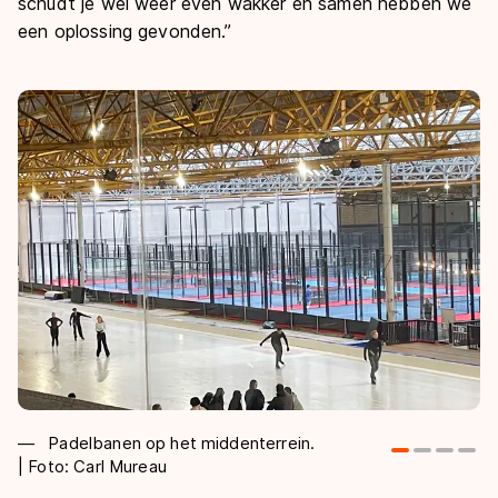
schudt je wel weer even wakker en samen hebben we
een oplossing gevonden.”
Padelbanen op het middenterrein.
| Foto: Carl Mureau
bo