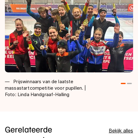
Prijswinnaars van de laatste
massastartcompetitie voor pupillen. |
Wi
Foto: Linda Handgraaf-Halling
Ba
Gerelateerde
Bekijk alles