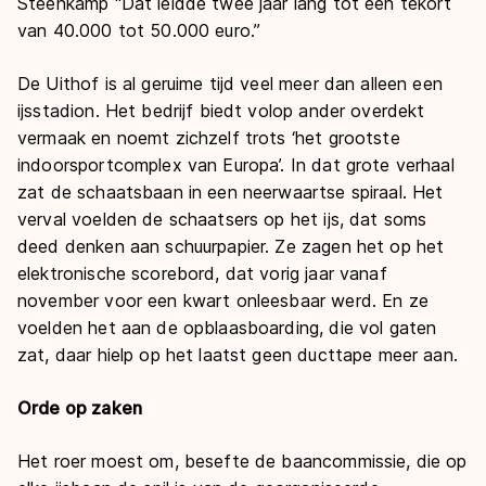
Steenkamp “Dat leidde twee jaar lang tot een tekort
van 40.000 tot 50.000 euro.”
De Uithof is al geruime tijd veel meer dan alleen een
ijsstadion. Het bedrijf biedt volop ander overdekt
vermaak en noemt zichzelf trots ‘het grootste
indoorsportcomplex van Europa’. In dat grote verhaal
zat de schaatsbaan in een neerwaartse spiraal. Het
verval voelden de schaatsers op het ijs, dat soms
deed denken aan schuurpapier. Ze zagen het op het
elektronische scorebord, dat vorig jaar vanaf
november voor een kwart onleesbaar werd. En ze
voelden het aan de opblaasboarding, die vol gaten
zat, daar hielp op het laatst geen ducttape meer aan.
Orde op zaken
Het roer moest om, besefte de baancommissie, die op