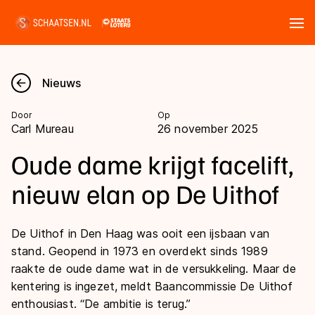
Tickets
Zoeken
Nieuws
Nieuws
Door
Op
Carl Mureau
26 november 2025
Kalender
Oude dame krijgt facelift,
Disciplines
nieuw elan op De Uithof
Marathon
Uitslagen
De Uithof in Den Haag was ooit een ijsbaan van
Langebaan
stand. Geopend in 1973 en overdekt sinds 1989
Langebaan
Shorttrack
Tijden & historie
raakte de oude dame wat in de versukkeling. Maar de
Shorttrack
kentering is ingezet, meldt Baancommissie De Uithof
Inlineskaten
enthousiast. “De ambitie is terug.”
Ranglijsten Langebaan
Marathon
Kunstschaatsen