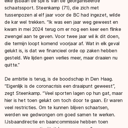
elke ijsbaan de spil is van de georganiseerde
schaatssport. Steenkamp (71), die zich met
tussenpozen al elf jaar voor de BC had ingezet, wilde
de kar wel trekken. “Ik was een jaar weg geweest en
kwam in mei 2024 terug om er nog een keer een flinke
zwengel aan te geven. Voor twee jaar wil ik dit doen,
die termijn loopt komend voorjaar af. Wat in elk geval
gelukt is, is dat we financieel orde op zaken hebben
gesteld. We lijden geen verlies meer, maar draaien nu
quitte.”
De ambitie is terug, is de boodschap in Den Haag.
“Eigenlijk is de coronacrisis een draaipunt geweest”,
zegt Steenkamp. “Veel sporten lagen op hun gat, maar
hier is het toen gelukt om toch door te gaan. Er waren
veel restricties. Om te kunnen blijven schaatsen,
werden we gedwongen om goed samen te werken.
IJsbaandirectie en baancommissie hebben toen