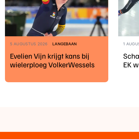
5 AUGUSTUS 2026
LANGEBAAN
1 AUGU
Evelien Vijn krijgt kans bij
Scha
wielerploeg VolkerWessels
EK w