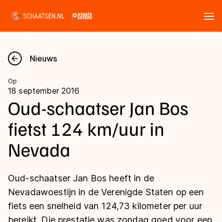
Tickets
Zoeken
Nieuws
Nieuws
Op
18 september 2016
Kalender
Oud-schaatser Jan Bos
fietst 124 km/uur in
Disciplines
Nevada
Marathon
Uitslagen
Langebaan
Oud-schaatser Jan Bos heeft in de
Langebaan
Shorttrack
Tijden & historie
Nevadawoestijn in de Verenigde Staten op een
Shorttrack
Inlineskaten
fiets een snelheid van 124,73 kilometer per uur
Ranglijsten Langebaan
Marathon
bereikt. Die prestatie was zondag goed voor een
Kunstschaatsen