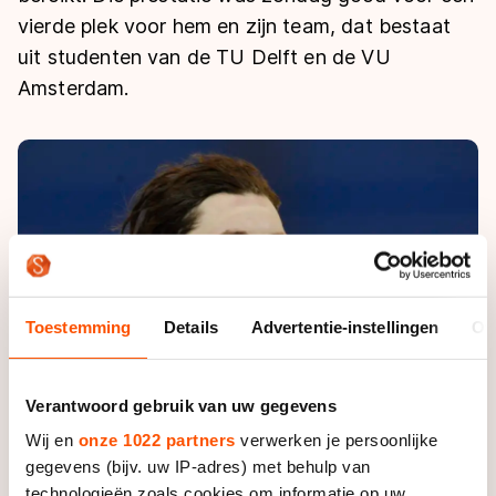
De weg op
Persoonlijke records & tijden
vierde plek voor hem en zijn team, dat bestaat
Inlineskaten
Schoonrijden
Inschrijven wedstrijden
uit studenten van de TU Delft en de VU
Historie & statistiek
Schaatsfans
Kunstschaatsen
Natuurijs
Amsterdam.
Algemene Nederlandse Schaatstijd
Alles voor jou als schaatsfan
Deze zomer de weg op
Olympische Spelen
Evenementen
Waar kan ik schaatsen en skaten?
Olympische Spelen
Tickets
Medaille overzicht
Livestreams
Medaillespiegel
Word schaatsfan!
Olympische uitslagen
Winacties
Toestemming
Details
Advertentie-instellingen
Ov
Van Jong tot Goud verhalen
Verantwoord gebruik van uw gegevens
Wij en
onze 1022 partners
verwerken je persoonlijke
gegevens (bijv. uw IP-adres) met behulp van
technologieën zoals cookies om informatie op uw