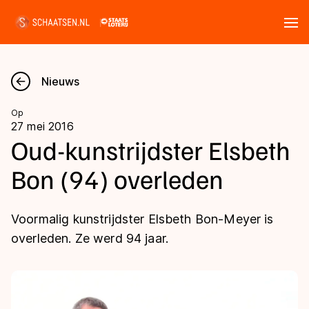
Tickets
Zoeken
Nieuws
Nieuws
Op
27 mei 2016
Kalender
Oud-kunstrijdster Elsbeth
Bon (94) overleden
Disciplines
Marathon
Uitslagen
Voormalig kunstrijdster Elsbeth Bon-Meyer is
Langebaan
overleden. Ze werd 94 jaar.
Langebaan
Shorttrack
Tijden & historie
Shorttrack
Inlineskaten
Ranglijsten Langebaan
Marathon
Kunstschaatsen