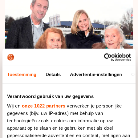
De weg op
Persoonlijke records & tijden
Inlineskaten
Schoonrijden
Inschrijven wedstrijden
Historie & statistiek
Schaatsfans
Kunstschaatsen
Natuurijs
Algemene Nederlandse Schaatstijd
Alles voor jou als schaatsfan
Deze zomer de weg op
Olympische Spelen
Evenementen
Waar kan ik schaatsen en skaten?
Olympische Spelen
Tickets
Medaille overzicht
Livestreams
Toestemming
Details
Advertentie-instellingen
Ov
Medaillespiegel
Word schaatsfan!
Olympische uitslagen
Winacties
Verantwoord gebruik van uw gegevens
Van Jong tot Goud verhalen
Wij en
onze 1022 partners
verwerken je persoonlijke
gegevens (bijv. uw IP-adres) met behulp van
Foto: Huub Snoep
technologieën zoals cookies om informatie op uw
apparaat op te slaan en te gebruiken met als doel
gepersonaliseerde advertenties en content, metingen aan
Bon, die op dinsdag 24 mei overleed, was samen met