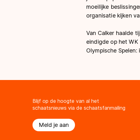
moeilijke beslissin
organisatie kijken v
Van Calker haalde ti
eindigde op het WK v
Olympische Spelen: i
Blijf op de hoogte van al het
schaatsnieuws via de schaatsfanmailing
Meld je aan