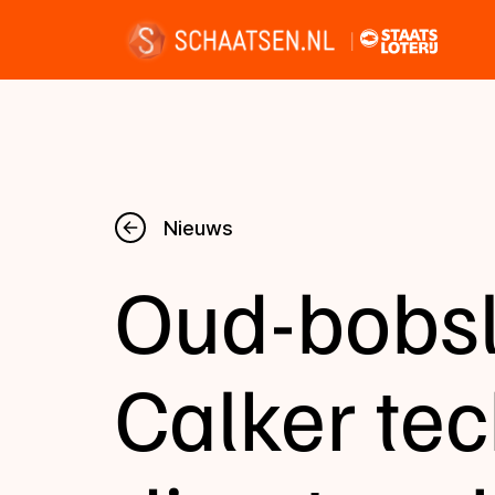
Nieuws
Nieuws
Oud-bobsl
Kalender
Disciplines
Calker te
Uitslagen