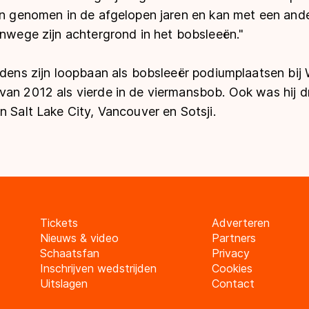
gen genomen in de afgelopen jaren en kan met een and
anwege zijn achtergrond in het bobsleeën."
jdens zijn loopbaan als bobsleeër podiumplaatsen bij
an 2012 als vierde in de viermansbob. Ook was hij dr
n Salt Lake City, Vancouver en Sotsji.
Tickets
Adverteren
Nieuws & video
Partners
Schaatsfan
Privacy
Inschrijven wedstrijden
Cookies
Uitslagen
Contact