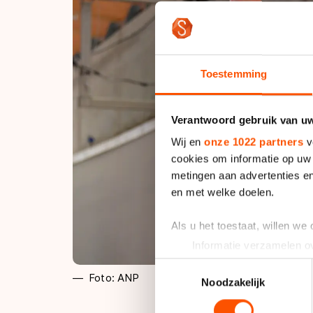
Toestemming
Verantwoord gebruik van u
Wij en
onze 1022 partners
v
cookies om informatie op uw 
metingen aan advertenties en
en met welke doelen.
Als u het toestaat, willen we
Informatie verzamelen ov
Uw apparaat identificere
Toestemmingsselectie
Foto: ANP
Lees meer over hoe uw perso
Noodzakelijk
toestemming op elk moment wi