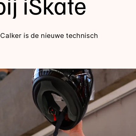
bij iSkate
Calker is de nieuwe technisch
len