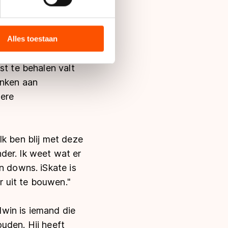
bieden en websiteverkeer te
 media, advertenties en
atie waar onder meer
ie zij hebben verzameld via
Alles toestaan
onder vallen.
s de VS, waar mogelijk geen
 in met deze overdracht.
st te behalen valt
enken aan
dere
Ik ben blij met deze
nder. Ik weet wat er
n downs. iSkate is
r uit te bouwen."
Edwin is iemand die
uden. Hij heeft