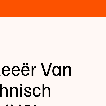
eeër Van
chnisch