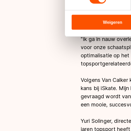
We gebruiken cookies om cont
analyseren. We delen informa
Hij wordt verantwoor
analyse. Zij kunnen deze com
Weigeren
Team beslist.nl, Tea
hun services. Sommige partn
adequaat beschermingsniveau
"Ik ga in nauw overl
Meer informatie vindt u in o
voor onze schaatspl
optimalisatie op he
topsportgerelateerde
Volgens Van Calker k
kans bij iSkate. Mijn
gevraagd wordt van i
een mooie, succesvol
Yuri Solinger, direct
jaren topsport heeft