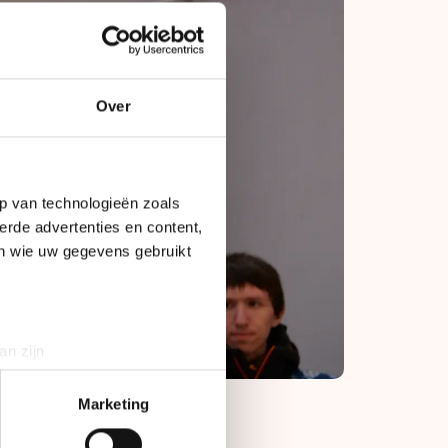
Over
p van technologieën zoals
erde advertenties en content,
en wie uw gegevens gebruikt
an zijn
rinting)
t
detailgedeelte
in. U kunt uw
Marketing