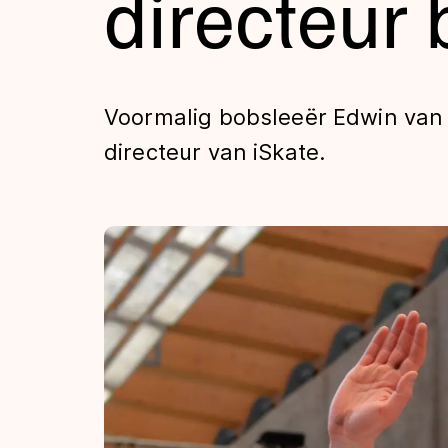
directeur 
Tijden & historie
De weg op
Voormalig bobsleeër Edwin van 
directeur van iSkate.
Schaatsfans
Olympische Spe