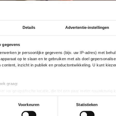
Details
Advertentie-instellingen
w gegevens
erwerken je persoonlijke gegevens (bijv. uw IP-adres) met behul
apparaat op te slaan en te gebruiken met als doel gepersonalise
 content, inzicht in publiek en productontwikkeling. U kunt kiez
 ook graag:
er uw geografische locatie, die tot een paar meter nauwkeurig k
n door het actief te scannen op specifieke eigenschappen (fingerp
onlijke gegevens worden verwerkt en stel uw voorkeuren in he
Voorkeuren
Statistieken
jzigen of intrekken in de Cookieverklaring.