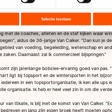
ent en advertenties te personaliseren, socialmediafuncties te 
tie over uw gebruik van onze site met onze partners voor social
delijk voor het sporttechnisch beleid bij de organis
bineren met andere gegevens die u aan hen heeft verstrekt of d
Selectie toestaan
m AfterPay, Koopjesdrogisterij.nl en de allroundploeg 
ers kunnen gegevens doorgeven aan landen buiten de EU, zoal
 geldt volgens de GDPR. Door op ‘Toestaan’ te klikken, stemt u
eg met de coaches, atleten en de staf kijken waar win
ns
cookiebeleid
.
oegen", aldus de 36-jarige Van Calker. "Dan kun je d
t gebied van voeding, begeleiding, wetenschap en an
 zaken. Daarnaast zal ik commercieel bijspringen."
omt zijn jarenlange bobslee-ervaring goed van pas. "
 hart ligt bij topsport en de wintersporten in het bijzo
edereen in een topsportorganisatie, ik ken alle ups e
le organisatie. Ik heb er heel veel zin in om die verde
eur van iSkate, is blij met de komst van Van Calker. "
 bedreven en lang zijn eigen broek heeft moeten opho