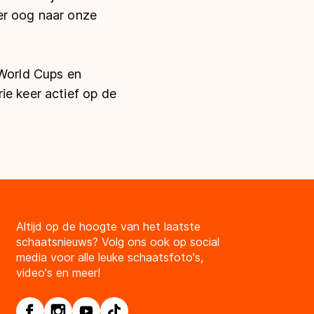
er oog naar onze
 World Cups en
ie keer actief op de
Altijd op de hoogte van het laatste
schaatsnieuws? Volg ons ook op social
media voor alle leuke schaatsfoto's,
video's en meer!