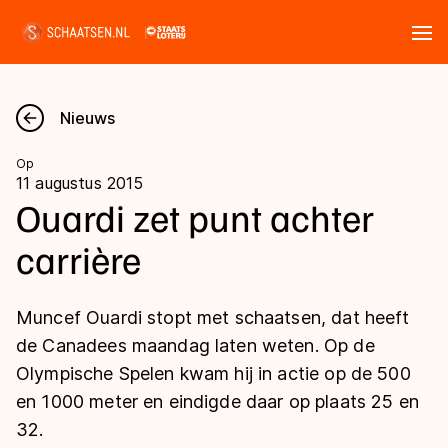
Tickets
Zoeken
Nieuws
Nieuws
Op
11 augustus 2015
Kalender
Ouardi zet punt achter
carrière
Disciplines
Marathon
Uitslagen
Muncef Ouardi stopt met schaatsen, dat heeft
Langebaan
de Canadees maandag laten weten. Op de
Langebaan
Olympische Spelen kwam hij in actie op de 500
Shorttrack
Tijden & historie
en 1000 meter en eindigde daar op plaats 25 en
Shorttrack
Inlineskaten
32.
Ranglijsten Langebaan
Marathon
Kunstschaatsen