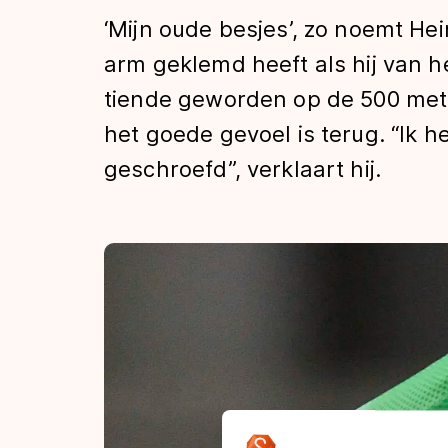
Tijden & historie
‘Mijn oude besjes’, zo noemt Hein
arm geklemd heeft als hij van het 
tiende geworden op de 500 meter
De weg op
het goede gevoel is terug. “Ik h
geschroefd”, verklaart hij.
Schaatsfans
Olympische Spe