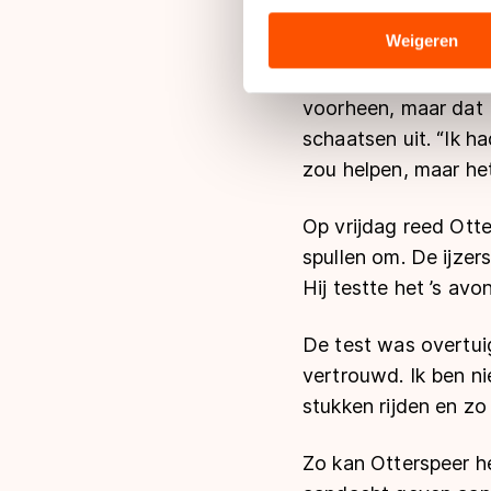
analyseren. We delen informa
analyse. Zij kunnen deze com
Weigeren
hun services. Sommige partn
Otterspeer stond voo
adequaat beschermingsniveau
voorheen, maar dat bl
Meer informatie vindt u in o
schaatsen uit. “Ik h
zou helpen, maar he
Op vrijdag reed Otte
spullen om. De ijze
Hij testte het ’s av
De test was overtuig
vertrouwd. Ik ben ni
stukken rijden en z
Zo kan Otterspeer h