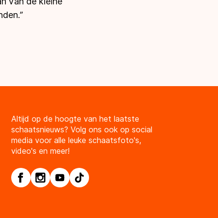
an van de kleine
nden.”
Altijd op de hoogte van het laatste
schaatsnieuws? Volg ons ook op social
media voor alle leuke schaatsfoto's,
video's en meer!