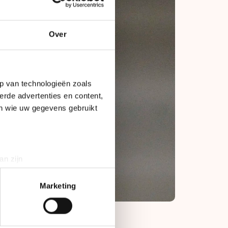
Over
p van technologieën zoals
erde advertenties en content,
en wie uw gegevens gebruikt
an zijn
rinting)
t
detailgedeelte
in. U kunt uw
Marketing
bieden en websiteverkeer te