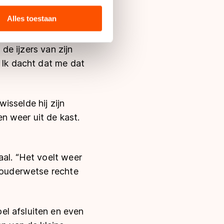
 media, advertenties en
ie zij hebben verzameld via
Alles toestaan
s de VS, waar mogelijk geen
stuk sterker dan
 in met deze overdracht.
 de ijzers van zijn
 Ik dacht dat me dat
isselde hij zijn
n weer uit de kast.
aal. “Het voelt weer
r ouderwetse rechte
el afsluiten en even