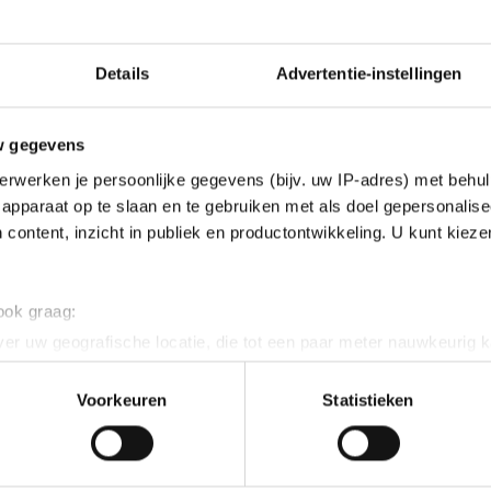
Details
Advertentie-instellingen
w gegevens
erwerken je persoonlijke gegevens (bijv. uw IP-adres) met behul
apparaat op te slaan en te gebruiken met als doel gepersonalise
 content, inzicht in publiek en productontwikkeling. U kunt kiez
 ook graag:
er uw geografische locatie, die tot een paar meter nauwkeurig k
n door het actief te scannen op specifieke eigenschappen (fingerp
onlijke gegevens worden verwerkt en stel uw voorkeuren in he
Voorkeuren
Statistieken
jzigen of intrekken in de Cookieverklaring.
ent en advertenties te personaliseren, socialmediafuncties te 