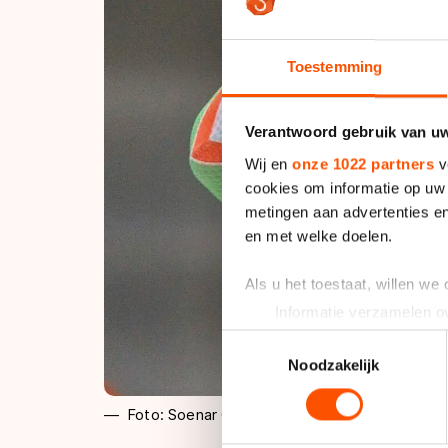
Toestemming
Verantwoord gebruik van u
Wij en
onze 1022 partners
v
cookies om informatie op uw 
metingen aan advertenties en
en met welke doelen.
Als u het toestaat, willen we
Informatie verzamelen ov
Uw apparaat identificere
Toestemmingsselectie
Lees meer over hoe uw perso
Noodzakelijk
toestemming op elk moment wi
Foto: Soenar Chamid
We gebruiken cookies om cont