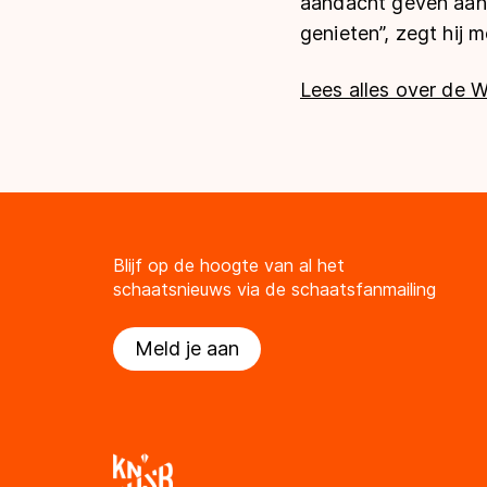
aandacht geven aan z
genieten”, zegt hij 
Lees alles over de 
Blijf op de hoogte van al het
schaatsnieuws via de schaatsfanmailing
Meld je aan