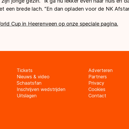
ijn jonge gezin. “Ik ga nu lekker even naar huis en d
met een brede lach. “En dan opladen voor de NK Afsta
World Cup in Heerenveen op onze speciale pagina.
Tickets
Adverteren
Nieuws & video
Partners
Schaatsfan
Privacy
Inschrijven wedstrijden
Cookies
Uitslagen
Contact