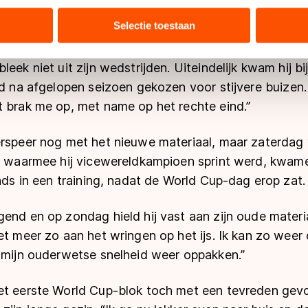
tie over uw gebruik van onze site met onze partners voor social
bineren met andere gegevens die u aan hen heeft verstrekt of d
Selectie toestaan
ers kunnen gegevens doorgeven aan landen buiten de EU, zoal
r een raadsel dit seizoen. Hij voelde zich fysiek een 
 geldt volgens de GDPR. Door op ‘Toestaan’ te klikken, stemt u
eek niet uit zijn wedstrijden. Uiteindelijk kwam hij bij
ns
cookiebeleid
.
ad na afgelopen seizoen gekozen voor stijvere buizen.
t brak me op, met name op het rechte eind.”
rspeer nog met het nieuwe materiaal, maar zaterdag w
rs waarmee hij vicewereldkampioen sprint werd, kwame
onds in een training, nadat de World Cup-dag erop zat.
end en op zondag hield hij vast aan zijn oude materi
et meer zo aan het wringen op het ijs. Ik kan zo wee
o mijn ouderwetse snelheid weer oppakken.”
et eerste World Cup-blok toch met een tevreden gevo