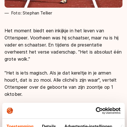
Foto: Stephan Tellier
Het moment biedt een inkijkje in het leven van
Otterspeer. Voorheen was hij schaatser, maar nu is hij
vader en schaatser. En tijdens de presentatie
overheerst het verse vaderschap. "Het is absoluut één
grote wolk."
"Het is iets magisch. Als je dat kereltje in je armen
houdt, dat is zo mooi. Alle cliché's zijn waar", vertelt
Otterspeer over de geboorte van zijn zoontje op 1
oktober.
De afgelopen maanden wist Otterspeer ondanks de
aanstaande geboorte zijn schema als topsporter goed
te volgen. "Ik heb heel goed kunnen trainen. Die
Toestemming
Details
Advertentie-instellingen
Ov