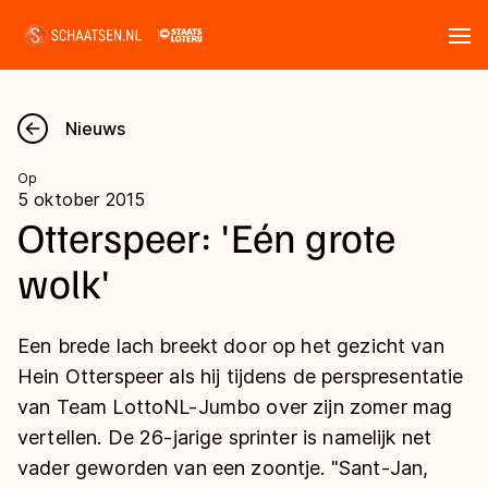
Tickets
Zoeken
Nieuws
Nieuws
Op
5 oktober 2015
Kalender
Otterspeer: 'Eén grote
wolk'
Disciplines
Marathon
Uitslagen
Een brede lach breekt door op het gezicht van
Langebaan
Hein Otterspeer als hij tijdens de perspresentatie
Langebaan
van Team LottoNL-Jumbo over zijn zomer mag
Shorttrack
Tijden & historie
vertellen. De 26-jarige sprinter is namelijk net
Shorttrack
Inlineskaten
vader geworden van een zoontje. "Sant-Jan,
Ranglijsten Langebaan
Marathon
Kunstschaatsen