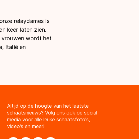
 onze relaydames is
n keer laten zien.
de vrouwen wordt het
 Italië en
Altijd op de hoogte van het laatste
schaatsnieuws? Volg ons ook op social
media voor alle leuke schaatsfoto's,
video's en meer!