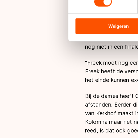
1000 meter. "Sjinkie
We gebruiken cookies om cont
jongens hebben dit ja
analyseren. We delen informa
analyse. Zij kunnen deze com
Weigeren
Voor de andere mann
hun services. Sommige partn
jaar de Europese tit
adequaat beschermingsniveau
nog niet in een finale
Meer informatie vindt u in o
"Freek moet nog een
Freek heeft de versn
het einde kunnen exe
Bij de dames heeft O
afstanden. Eerder di
van Kerkhof maakt i
Kolomna maar net naa
reed, is dat ook goe