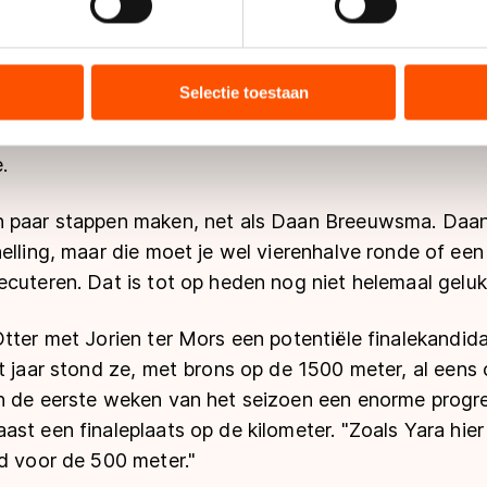
 heeft het laten zien. Niels Kerstholt won zondag de B
ent en advertenties te personaliseren, socialmediafuncties te 
ar laten zien dat ze erbij zitten", aldus Otter.
tie over uw gebruik van onze site met onze partners voor social
bineren met andere gegevens die u aan hen heeft verstrekt of d
Selectie toestaan
en ligt het iets anders, vindt de coach. Freek van d
ers kunnen gegevens doorgeven aan landen buiten de EU, zoal
el en greep brons op de 500 meter bij het WK, maar a
 geldt volgens de GDPR. Door op ‘Toestaan’ te klikken, stemt u
.
ns
cookiebeleid
.
 paar stappen maken, net als Daan Breeuwsma. Daan 
elling, maar die moet je wel vierenhalve ronde of ee
cuteren. Dat is tot op heden nog niet helemaal gelukt
tter met Jorien ter Mors een potentiële finalekandida
t jaar stond ze, met brons op de 1500 meter, al eens
n de eerste weken van het seizoen een enorme progres
st een finaleplaats op de kilometer. "Zoals Yara hie
d voor de 500 meter."