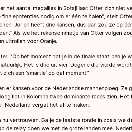
r het aantal medailles in Sotsji laat Otter zich niet v
 finalepotenties nodig om er één te halen", stelt Otter
ekenen. Jorien heeft drie kansen, dus dan zou ze op é
jden." Als we het rekensommetje van Otter volgen zoud
n uitrollen voor Oranje.
er: "Op het moment dat je in de finale staat ben je wel
atuurlijk. Het is drie uit vier. Degene die vierde word
t zich een 'smartie' op dat moment."
gen er kansen voor de Nederlandse mannenploeg. Ze 
 ploeg liet in Kolomna twee dominante races zien. Het
ar Nederland vergat het af te maken.
nu vertrouwen. Ga je de laatste ronde in zoals we de
 "Op de relay doen we met de grote landen mee. Neder