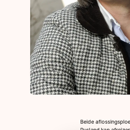
Beide aflossingsploe
Rusland kan afreize