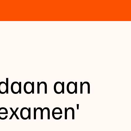
oldaan aan
sexamen'