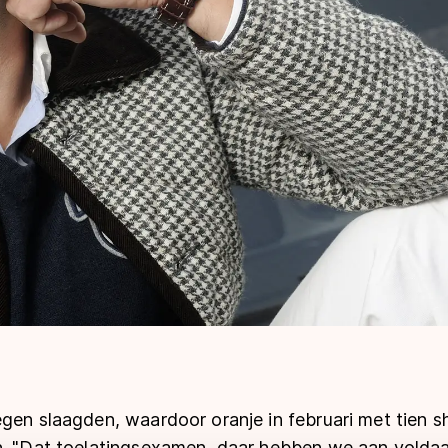
gen slaagden, waardoor oranje in februari met tien s
n. "Dat toelatingsexamen, daar hebben we aan voldaa