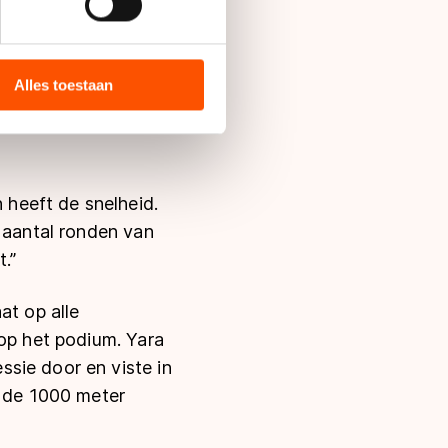
-finale. Die twee
bieden en websiteverkeer te
 media, advertenties en
ie zij hebben verzameld via
Alles toestaan
er Wart won vorig
s de VS, waar mogelijk geen
cteerde dit seizoen
 in met deze overdracht.
heeft de snelheid.
n aantal ronden van
.”
at op alle
 op het podium. Yara
sie door en viste in
r de 1000 meter