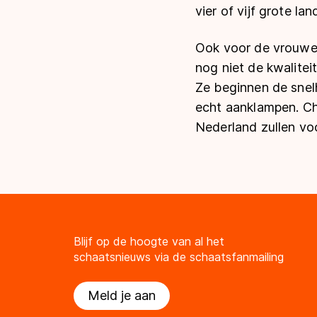
vier of vijf grote la
Ook voor de vrouwenp
nog niet de kwalite
Ze beginnen de snel
echt aanklampen. Chi
Nederland zullen vo
Blijf op de hoogte van al het
schaatsnieuws via de schaatsfanmailing
Meld je aan