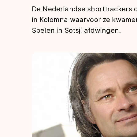
Tijden & historie
De Nederlandse shorttrackers d
in Kolomna waarvoor ze kwamen:
Spelen in Sotsji afdwingen.
De weg op
Schaatsfans
Olympische Spe