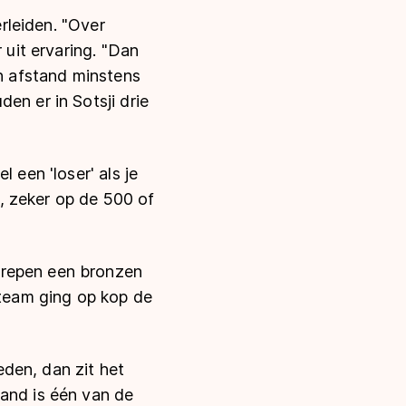
erleiden. "Over
 uit ervaring. "Dan
én afstand minstens
en er in Sotsji drie
 een 'loser' als je
t, zeker op de 500 of
grepen een bronzen
 team ging op kop de
den, dan zit het
land is één van de