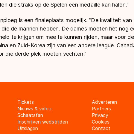
nden die straks op de Spelen een medaille kan halen."
loeg is een finaleplaats mogelijk. "De kwaliteit van
it die de mannen hebben. De dames moeten het nog ee
heid te krijgen om mee te kunnen rijden, maar voor 
na en Zuid-Korea zijn van een andere league. Canada,
or die derde plek moeten vechten."
Tickets
Adverteren
Nieuws & video
Partners
Schaatsfan
Privacy
Inschrijven wedstrijden
Cookies
Uitslagen
Contact