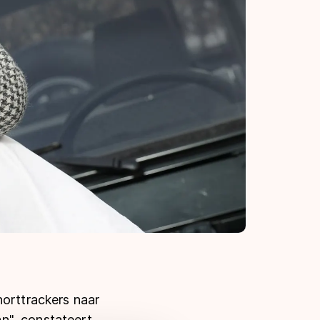
horttrackers naar
n", constateert