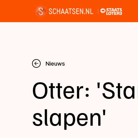
Nieuws
Nieuws
Otter: 'Sta
Kalender
Disciplines
slapen'
Uitslagen