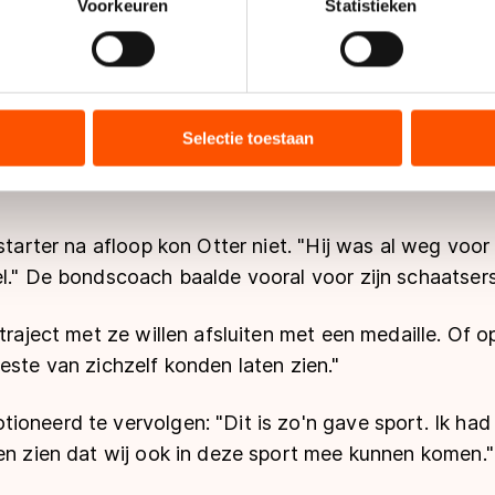
onlijke gegevens worden verwerkt en stel uw voorkeuren in he
Voorkeuren
Statistieken
eheerst uit waarom de wedstrijd na de valpartij opni
jzigen of intrekken in de Cookieverklaring.
rtij vond plaats voor de apex, halverwege de eerste 
n worden afgefloten als er contact is. Dat gebeurtalt
ent en advertenties te personaliseren, socialmediafuncties te 
tie over uw gebruik van onze site met onze partners voor social
ag gewoon te slapen. Hij gaf het startschot en dacht: 
bineren met andere gegevens die u aan hen heeft verstrekt of d
Selectie toestaan
Ik hoop ooit de beelden van hem terug te zien. Die o
ers kunnen gegevens doorgeven aan landen buiten de EU, zoal
 geldt volgens de GDPR. Door op ‘Toestaan’ te klikken, stemt u
ns
cookiebeleid
.
 starter na afloop kon Otter niet. "Hij was al weg voor
l." De bondscoach baalde vooral voor zijn schaatsers
 traject met ze willen afsluiten met een medaille. Of o
este van zichzelf konden laten zien."
ioneerd te vervolgen: "Dit is zo'n gave sport. Ik had
en zien dat wij ook in deze sport mee kunnen komen."