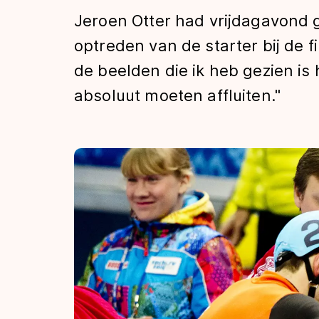
Tijden & historie
Jeroen Otter had vrijdagavond 
optreden van de starter bij de f
de beelden die ik heb gezien is 
De weg op
absoluut moeten affluiten."
Schaatsfans
Olympische Spe