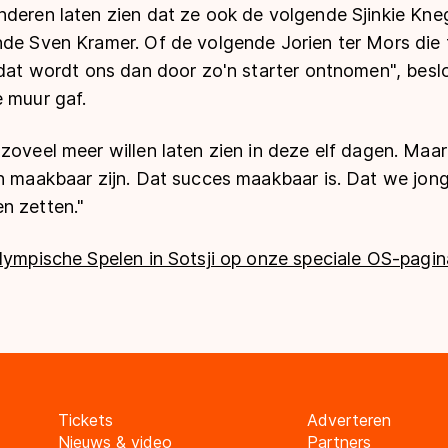
nderen laten zien dat ze ook de volgende Sjinkie Kn
nde Sven Kramer. Of de volgende Jorien ter Mors die 
 dat wordt ons dan door zo'n starter ontnomen", besloo
e muur gaf.
zoveel meer willen laten zien in deze elf dagen. Maar 
n maakbaar zijn. Dat succes maakbaar is. Dat we jong
n zetten."
lympische Spelen in Sotsji op onze speciale OS-pagin
Tickets
Adverteren
Nieuws & video
Partners