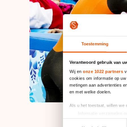
Toestemming
Verantwoord gebruik van u
Wij en
onze 1022 partners
v
cookies om informatie op uw 
metingen aan advertenties en
en met welke doelen.
Als u het toestaat, willen we
Informatie verzamelen ov
Uw apparaat identificere
Toestemmingsselectie