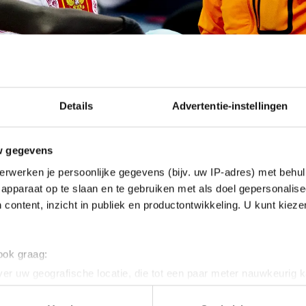
Details
Advertentie-instellingen
w gegevens
erwerken je persoonlijke gegevens (bijv. uw IP-adres) met behul
apparaat op te slaan en te gebruiken met als doel gepersonalise
 content, inzicht in publiek en productontwikkeling. U kunt kiez
 ook graag:
er uw geografische locatie, die tot een paar meter nauwkeurig k
n door het actief te scannen op specifieke eigenschappen (fingerp