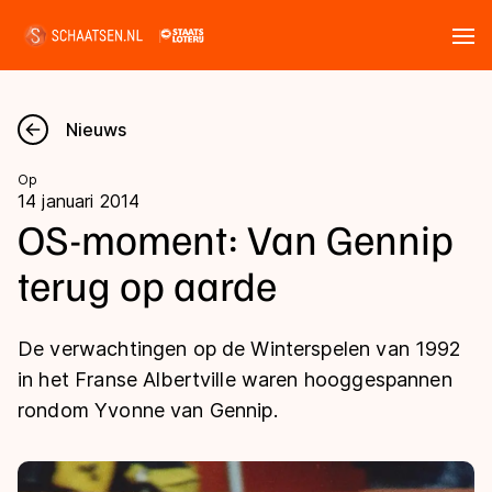
Tickets
Zoeken
Nieuws
Nieuws
Op
14 januari 2014
Kalender
OS-moment: Van Gennip
terug op aarde
Disciplines
Marathon
Uitslagen
De verwachtingen op de Winterspelen van 1992
Langebaan
in het Franse Albertville waren hooggespannen
Langebaan
rondom Yvonne van Gennip.
Shorttrack
Tijden & historie
Shorttrack
Inlineskaten
Ranglijsten Langebaan
Marathon
Kunstschaatsen