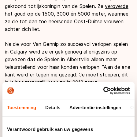
gekroond tot ijskoningin van de Spelen. Ze
veroverde
het goud op de 1500, 3000 én 5000 meter, waarmee
ze de tot dan toe heersende Oost-Duitse vrouwen
achter zich liet.
Na de voor Van Gennip zo succesvol verlopen spelen
in Calgary werd ze er gek genoeg al enigszins op
gewezen dat de Spelen in Albertville alleen maar
teleurstellend voor haar konden verlopen. "Aan de ene
kant werd er tegen me gezegd: 'Je moet stoppen, dit
is je hoogtepunt'", keek ze in 2013 terug.
"Voorafgaand aan de Spelen in Calgary had ik er niet
aan gedacht om te stoppen, want ik was topsportster
Toestemming
Details
Advertentie-instellingen
Ov
en dat was een machtig mooi iets om te kunnen zijn.
Maar aan de andere kant hadden die mensen wel
gelijk: het kón ook nooit beter gaan, dat was gewoon
Verantwoord gebruik van uw gegevens
zo."