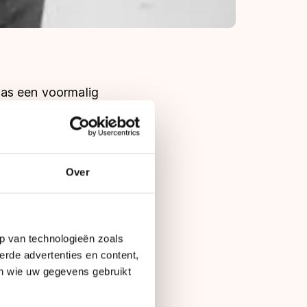
was een voormalig
anschaatser. Kleine
k ook uit in skiën,
 sport te gaan als
Over
werking om de top
ptrainers van over
p van technologieën zoals
e de beroemde
erde advertenties en content,
en wie uw gegevens gebruikt
r tiende won Henie -