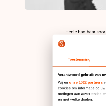
Henie had haar spor
wereldkampioen baan
Sonja had in haar je
tennis, zwemmen en p
haar oudere broer Lei
Toestemming
De familie Henie ha
Verantwoord gebruik van u
te bereiken. De Noo
Wij en
onze 1022 partners
v
de hele wereld in o
cookies om informatie op uw 
Russische ballerina
metingen aan advertenties en
en met welke doelen.
Het duurde niet lang