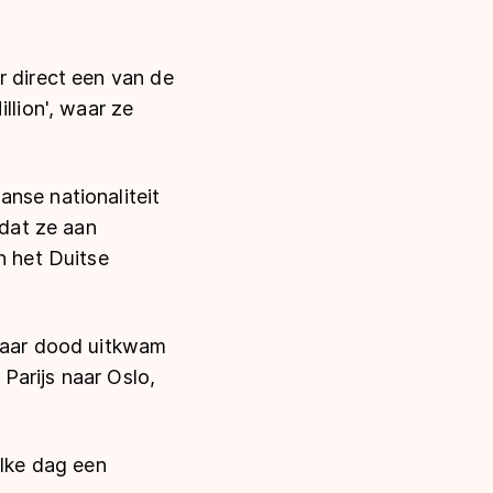
r direct een van de
llion', waar ze
nse nationaliteit
 dat ze aan
n het Duitse
 haar dood uitkwam
Parijs naar Oslo,
elke dag een