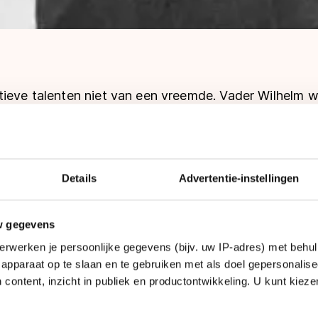
tieve talenten niet van een vreemde. Vader Wilhelm 
wielrennen (1894, Antwerpen) en succesvol langeba
ugd voor verschillende sporten kunnen kiezen - ze blon
aardrijden - maar besloot uiteindelijk voor dezelfde
f: kunstrijden.
Details
Advertentie-instellingen
d aan geld geen gebrek en dus kreeg Sonja alle mede
w gegevens
rse werd van school gehaald en haar vader huurde to
erwerken je persoonlijke gegevens (bijv. uw IP-adres) met behul
m zijn dochter de beste opleiding te geven, onder wi
apparaat op te slaan en te gebruiken met als doel gepersonalise
 Tamara Karsavina.
 content, inzicht in publiek en productontwikkeling. U kunt kiez
 tot alle inspanningen tot successen leidden. Op haa