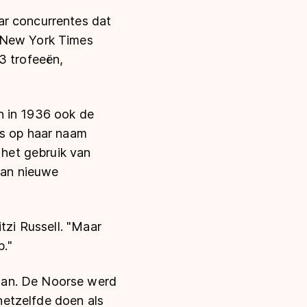
ar concurrentes dat
e New York Times
3 trofeeën,
n in 1936 ook de
ls op haar naam
 het gebruik van
 van nieuwe
tzi Russell. "Maar
b."
aan. De Noorse werd
 hetzelfde doen als