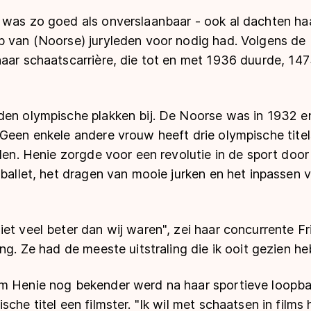
 was zo goed als onverslaanbaar - ook al dachten ha
p van (Noorse) juryleden voor nodig had. Volgens d
aar schaatscarrière, die tot en met 1936 duurde, 147
den olympische plakken bij. De Noorse was in 1932 e
 Geen enkele andere vrouw heeft drie olympische tite
jden. Henie zorgde voor een revolutie in de sport door
 ballet, het dragen van mooie jurken en het inpassen
et veel beter dan wij waren", zei haar concurrente Fri
ng. Ze had de meeste uitstraling die ik ooit gezien he
om Henie nog bekender werd na haar sportieve loopb
sche titel een filmster. "Ik wil met schaatsen in films