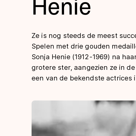
Henie
Tijden & historie
De weg op
Ze is nog steeds de meest succ
Spelen met drie gouden medaill
Schaatsfans
Sonja Henie (1912-1969) na haar
grotere ster, aangezien ze in de
Olympische Spe
een van de bekendste actrices 