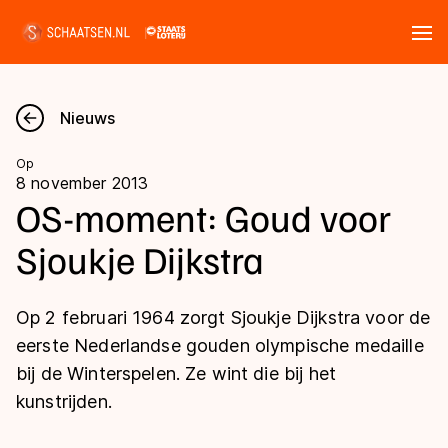
Tickets
Zoeken
Nieuws
Nieuws
Op
8 november 2013
Kalender
OS-moment: Goud voor
Sjoukje Dijkstra
Disciplines
Marathon
Uitslagen
Op 2 februari 1964 zorgt Sjoukje Dijkstra voor de
Langebaan
eerste Nederlandse gouden olympische medaille
Langebaan
bij de Winterspelen. Ze wint die bij het
Shorttrack
Tijden & historie
kunstrijden.
Shorttrack
Inlineskaten
Ranglijsten Langebaan
Marathon
Kunstschaatsen