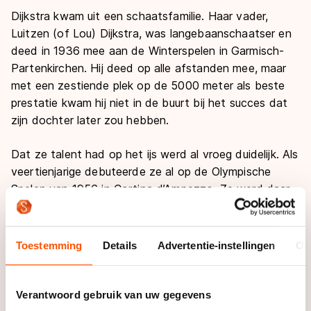
Dijkstra kwam uit een schaatsfamilie. Haar vader,
Luitzen (of Lou) Dijkstra, was langebaanschaatser en
deed in 1936 mee aan de Winterspelen in Garmisch-
Partenkirchen. Hij deed op alle afstanden mee, maar
met een zestiende plek op de 5000 meter als beste
prestatie kwam hij niet in de buurt bij het succes dat
zijn dochter later zou hebben.
Dat ze talent had op het ijs werd al vroeg duidelijk. Als
veertienjarige debuteerde ze al op de Olympische
Spelen van 1956 in Cortina d’Ampezzo. Ze werd daar
in Italië twaalfde, één plek voor haar vriendin en
concurrente Joan Haanappel.
Toestemming
Details
Advertentie-instellingen
Ov
Het duo Dijkstra-Haanappel maakte het kunstrijden
eind jaren vijftig bijzonder populair in Nederland.
Beiden volgden dezelfde route naar succes. Op jonge
Verantwoord gebruik van uw gegevens
leeftijd verhuisden beide meisjes naar Londen om daar