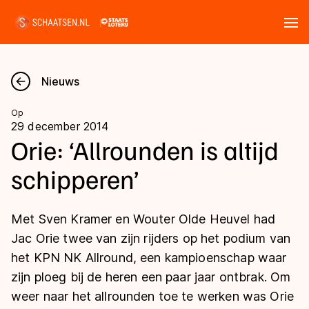
Tickets
Zoeken
Nieuws
Nieuws
Op
29 december 2014
Kalender
Orie: ‘Allrounden is altijd
schipperen’
Disciplines
Marathon
Uitslagen
Met Sven Kramer en Wouter Olde Heuvel had
Langebaan
Jac Orie twee van zijn rijders op het podium van
Langebaan
het KPN NK Allround, een kampioenschap waar
Shorttrack
Tijden & historie
zijn ploeg bij de heren een paar jaar ontbrak. Om
Shorttrack
Inlineskaten
weer naar het allrounden toe te werken was Orie
Ranglijsten Langebaan
Marathon
Kunstschaatsen