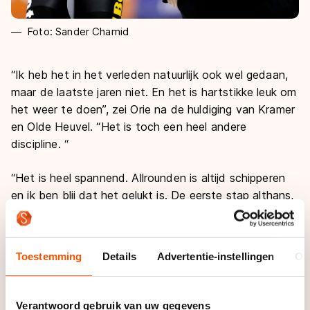
Foto: Sander Chamid
“Ik heb het in het verleden natuurlijk ook wel gedaan,
maar de laatste jaren niet. En het is hartstikke leuk om
het weer te doen”, zei Orie na de huldiging van Kramer
en Olde Heuvel. “Het is toch een heel andere
discipline. “
“Het is heel spannend. Allrounden is altijd schipperen
en ik ben blij dat het gelukt is. De eerste stap althans,
nu nog het EK en het WK.”
In Orie’s Team Lotto NL-Jumbo zitten rijders van
Toestemming
Details
Advertentie-instellingen
Ov
allerlei pluimage: sprinters, allrounders, dames en heren.
Die afwisseling tussen de disciplines bevalt de trainer
goed. “Het houdt je scherp. Je richt je een paar dagen
Verantwoord gebruik van uw gegevens