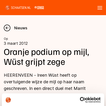
Tickets
Zoeken
Nieuws
Nieuws
Op
3 maart 2012
Kalender
Oranje podium op mijl,
Wüst grijpt zege
Disciplines
Marathon
Uitslagen
HEERENVEEN - Ireen Wüst heeft op
Langebaan
overtuigende wijze de mijl op haar naam
Langebaan
geschreven. In een direct duel met Marrit
Shorttrack
Tijden & historie
Leenstra was de Brabantse ijzersterk en
Shorttrack
Inlineskaten
volbracht haar race in 1.56.01.
Ranglijsten Langebaan
Marathon
Kunstschaatsen