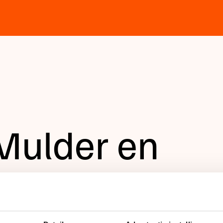
Mulder en
oom