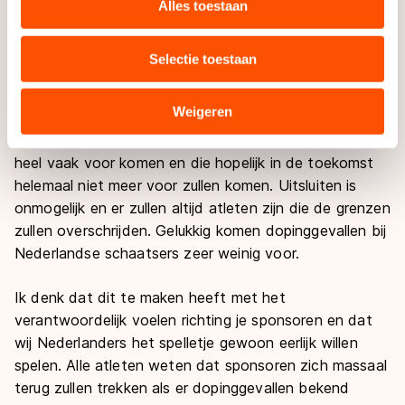
websiteverkeer te analyseren. We delen informatie over
Dan is de eenzaamheid wel erg groot. En voor
Alles toestaan
uw gebruik van onze site met onze partners voor social
prestaties moet je lekker in je vel zitten. Schaatsen op
media, advertenties en analyse. Zij kunnen deze
rancune kan niet lang goed gaan. Ik betwijfel dan ook
Selectie toestaan
combineren met andere gegevens die u aan hen heeft
of Claudia terug zal keren op het oude niveau dat ze
verstrekt of die zij hebben verzameld via hun services.
ooit heeft gehad.
Sommige partners kunnen gegevens doorgeven aan
Weigeren
landen buiten de EU, zoals de VS, waar mogelijk geen
Gelukkig zijn dit uitzonderlijke gebeurtenissen die niet
adequaat beschermingsniveau geldt volgens de GDPR.
heel vaak voor komen en die hopelijk in de toekomst
Door op ‘Toestaan’ te klikken, stemt u in met deze
helemaal niet meer voor zullen komen. Uitsluiten is
overdracht. Meer informatie vindt u in ons
cookiebeleid
.
onmogelijk en er zullen altijd atleten zijn die de grenzen
zullen overschrijden. Gelukkig komen dopinggevallen bij
Nederlandse schaatsers zeer weinig voor.
Ik denk dat dit te maken heeft met het
verantwoordelijk voelen richting je sponsoren en dat
wij Nederlanders het spelletje gewoon eerlijk willen
spelen. Alle atleten weten dat sponsoren zich massaal
terug zullen trekken als er dopinggevallen bekend