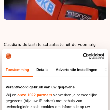
Claudia is de laatste schaatsster uit de voormalig
DDR. Dat daar dingen gebeurden die net anders
waren dan in de westerse landen is ook algemeen
bekend. Het gaat mij ook wat ver om alle voormalig
DDR-atleten te beschuldigen van doping maar door
Toestemming
Details
Advertentie-instellingen
Ov
de verhalen die de afgelopen jaren naar voren zijn
gekomen krijg je er toch een nare smaak van.
Verantwoord gebruik van uw gegevens
Gelukkig zijn de controles steeds beter geworden en is
Wij en
onze 1022 partners
verwerken je persoonlijke
de kans dat je nu gepakt word als je het spelletje niet
gegevens (bijv. uw IP-adres) met behulp van
eerlijk speelt steeds groter geworden. Of Claudia wel
technologieën zoals cookies om informatie op uw