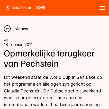
Tickets
Zoeken
Nieuws
Nieuws
Op
18 februari 2011
Kalender
Opmerkelijke terugkeer
van Pechstein
Disciplines
Marathon
Uitslagen
Dit weekend staat de World Cup in Salt Lake op
Langebaan
het programma en alle ogen zijn gericht op
Langebaan
Claudia Pechstein. De Duitse doet dit weekend
Shorttrack
Tijden & historie
weer voor de eerste keer mee aan een
Shorttrack
Inlineskaten
internationale wedstrijd na twee jaar schorsing.
Ranglijsten Langebaan
Marathon
Kunstschaatsen