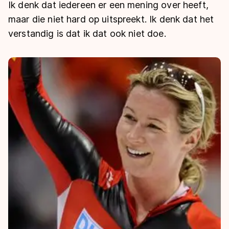
De weg op
Ik denk dat iedereen er een mening over heeft,
Persoonlijke records & tijden
Inlineskaten
Schoonrijden
maar die niet hard op uitspreekt. Ik denk dat het
Inschrijven wedstrijden
Historie & statistiek
Schaatsfans
Kunstschaatsen
verstandig is dat ik dat ook niet doe.
Natuurijs
Algemene Nederlandse Schaatstijd
Alles voor jou als schaatsfan
Deze zomer de weg op
Olympische Spelen
Evenementen
Waar kan ik schaatsen en skaten?
Olympische Spelen
Tickets
Medaille overzicht
Livestreams
Medaillespiegel
Word schaatsfan!
Olympische uitslagen
Winacties
Van Jong tot Goud verhalen