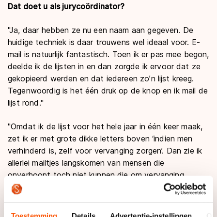
Dat doet u als jurycoördinator?
"Ja, daar hebben ze nu een naam aan gegeven. De
huidige techniek is daar trouwens wel ideaal voor. E-
mail is natuurlijk fantastisch. Toen ik er pas mee begon,
deelde ik de lijsten in en dan zorgde ik ervoor dat ze
gekopieerd werden en dat iedereen zo’n lijst kreeg.
Tegenwoordig is het één druk op de knop en ik mail de
lijst rond."
"Omdat ik de lijst voor het hele jaar in één keer maak,
zet ik er met grote dikke letters boven ‘indien men
verhinderd is, zelf voor vervanging zorgen’. Dan zie ik
allerlei mailtjes langskomen van mensen die
onverhoopt toch niet kunnen die om vervanging
vragen. Om dat grotendeels voor te zijn, vraag ik op
voorhand al wanneer mensen niet kunnen of dat ze bij
een bepaalde categorie willen jureren. Het is even een
Toestemming
Details
Advertentie-instellingen
Ov