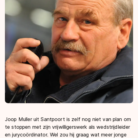
De weg op
Persoonlijke records & tijden
Inlineskaten
Schoonrijden
Inschrijven wedstrijden
Historie & statistiek
Schaatsfans
Kunstschaatsen
Natuurijs
Algemene Nederlandse Schaatstijd
Alles voor jou als schaatsfan
Deze zomer de weg op
Olympische Spelen
Evenementen
Waar kan ik schaatsen en skaten?
Olympische Spelen
Tickets
Medaille overzicht
Livestreams
Medaillespiegel
Word schaatsfan!
Olympische uitslagen
Winacties
Van Jong tot Goud verhalen
Joop Muller uit Santpoort is zelf nog niet van plan om
te stoppen met zijn vrijwilligerswerk als wedstrijdleider
en jurycoördinator. Wel zou hij graag wat meer jonge