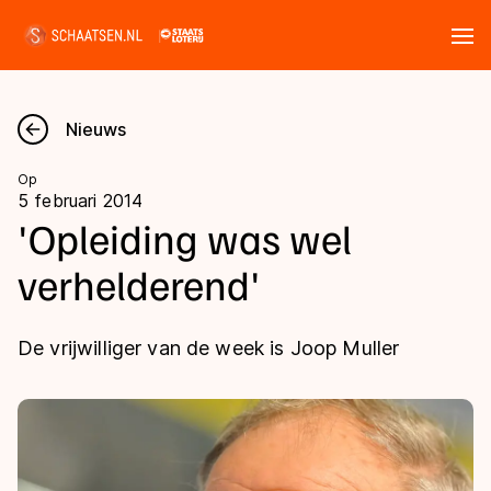
Tickets
Zoeken
Nieuws
Nieuws
Op
5 februari 2014
Kalender
'Opleiding was wel
verhelderend'
Disciplines
Marathon
Uitslagen
De vrijwilliger van de week is Joop Muller
Langebaan
Langebaan
Shorttrack
Tijden & historie
Shorttrack
Inlineskaten
Ranglijsten Langebaan
Marathon
Kunstschaatsen