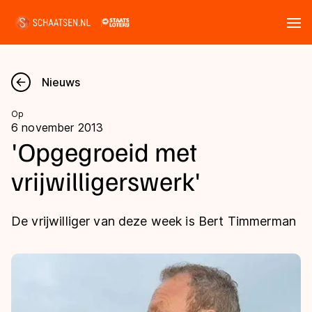
Tickets
Zoeken
Nieuws
Nieuws
Op
6 november 2013
Kalender
'Opgegroeid met
vrijwilligerswerk'
Disciplines
Marathon
Uitslagen
De vrijwilliger van deze week is Bert Timmerman
Langebaan
Langebaan
Shorttrack
Tijden & historie
Shorttrack
Inlineskaten
Ranglijsten Langebaan
Marathon
Kunstschaatsen