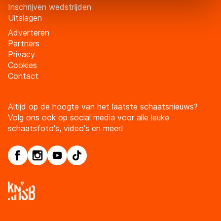
Inschrijven wedstrijden
Door op ‘Toestaan’ te klikken, stemt u in met deze
Uitslagen
overdracht. Meer informatie vindt u in ons
cookiebeleid
.
Adverteren
Partners
Privacy
Cookies
Contact
Altijd op de hoogte van het laatste schaatsnieuws?
Volg ons ook op social media voor alle leuke
schaatsfoto's, video's en meer!