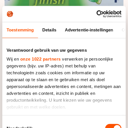
De weg op
Persoonlijke records & tijden
Inlineskaten
Schoonrijden
Inschrijven wedstrijden
Historie & statistiek
Schaatsfans
Kunstschaatsen
Natuurijs
Algemene Nederlandse Schaatstijd
Toestemming
Details
Advertentie-instellingen
Ov
Alles voor jou als schaatsfan
Deze zomer de weg op
Olympische Spelen
Evenementen
Waar kan ik schaatsen en skaten?
Verantwoord gebruik van uw gegevens
Olympische Spelen
Tickets
Wij en
onze 1022 partners
verwerken je persoonlijke
Medaille overzicht
Livestreams
gegevens (bijv. uw IP-adres) met behulp van
Medaillespiegel
technologieën zoals cookies om informatie op uw
Word schaatsfan!
apparaat op te slaan en te gebruiken met als doel
Olympische uitslagen
Winacties
gepersonaliseerde advertenties en content, metingen aan
Van Jong tot Goud verhalen
advertenties en content, inzicht in publiek en
productontwikkeling. U kunt kiezen wie uw gegevens
gebruikt en met welke doelen.
Foto: Neeke Smit
Als u het toestaat, willen we ook graag:
Toestemmingsselectie
De organisatie van de marathon in Biddinghuizen