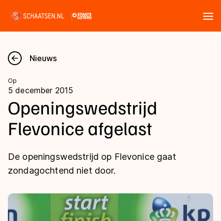
Tickets
Zoeken
Nieuws
Nieuws
Op
5 december 2015
Kalender
Openingswedstrijd
Flevonice afgelast
Disciplines
Marathon
Uitslagen
De openingswedstrijd op Flevonice gaat
Langebaan
zondagochtend niet door.
Langebaan
Shorttrack
Tijden & historie
Shorttrack
Inlineskaten
Ranglijsten Langebaan
Marathon
Kunstschaatsen