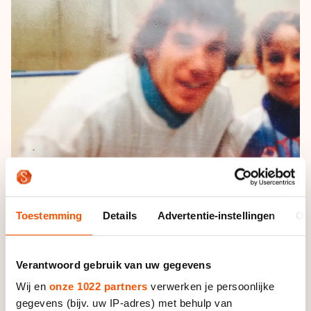
Toestemming
Details
Advertentie-instellingen
Ov
Uiteindelijk kwam het moment waarop Vos keuzes
Verantwoord gebruik van uw gegevens
moest maken. “De overstap naar de junioren was heel
Wij en
onze 1022 partners
verwerken je persoonlijke
moeilijk, omdat ik toen ook ging fietsen bij Jong-
gegevens (bijv. uw IP-adres) met behulp van