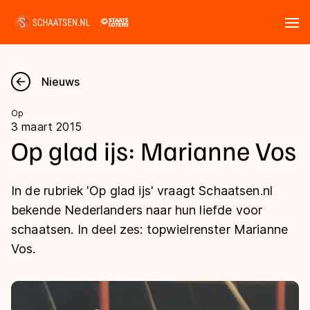
Tickets
Zoeken
Nieuws
Nieuws
Op
3 maart 2015
Kalender
Op glad ijs: Marianne Vos
Disciplines
In de rubriek 'Op glad ijs' vraagt Schaatsen.nl
Marathon
bekende Nederlanders naar hun liefde voor
Uitslagen
schaatsen. In deel zes: topwielrenster Marianne
Langebaan
Vos.
Langebaan
Shorttrack
Tijden & historie
Shorttrack
Inlineskaten
Ranglijsten Langebaan
Marathon
Kunstschaatsen