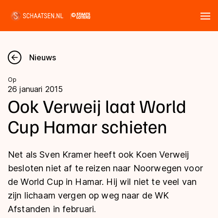
Tickets
Zoeken
Nieuws
Nieuws
Op
26 januari 2015
Kalender
Ook Verweij laat World
Cup Hamar schieten
Disciplines
Marathon
Uitslagen
Net als Sven Kramer heeft ook Koen Verweij
Langebaan
besloten niet af te reizen naar Noorwegen voor
Langebaan
de World Cup in Hamar. Hij wil niet te veel van
Shorttrack
Tijden & historie
zijn lichaam vergen op weg naar de WK
Shorttrack
Inlineskaten
Afstanden in februari.
Ranglijsten Langebaan
Marathon
Kunstschaatsen