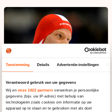
De weg op
Persoonlijke records & tijden
Inlineskaten
Schoonrijden
Inschrijven wedstrijden
Historie & statistiek
Schaatsfans
Kunstschaatsen
Natuurijs
Algemene Nederlandse Schaatstijd
Alles voor jou als schaatsfan
Deze zomer de weg op
Olympische Spelen
Evenementen
Waar kan ik schaatsen en skaten?
Olympische Spelen
Tickets
Medaille overzicht
Livestreams
Medaillespiegel
Word schaatsfan!
Toestemming
Details
Advertentie-instellingen
Ov
Olympische uitslagen
Winacties
Van Jong tot Goud verhalen
Verantwoord gebruik van uw gegevens
Wij en
onze 1022 partners
verwerken je persoonlijke
gegevens (bijv. uw IP-adres) met behulp van
technologieën zoals cookies om informatie op uw
apparaat op te slaan en te gebruiken met als doel