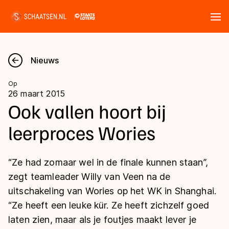
Tickets
Zoeken
Nieuws
Nieuws
Op
26 maart 2015
Kalender
Ook vallen hoort bij
leerproces Wories
Disciplines
Marathon
Uitslagen
“Ze had zomaar wel in de finale kunnen staan”,
Langebaan
zegt teamleader Willy van Veen na de
Langebaan
uitschakeling van Wories op het WK in Shanghai.
Shorttrack
Tijden & historie
“Ze heeft een leuke kür. Ze heeft zichzelf goed
Shorttrack
Inlineskaten
laten zien, maar als je foutjes maakt lever je
Ranglijsten Langebaan
Marathon
Kunstschaatsen