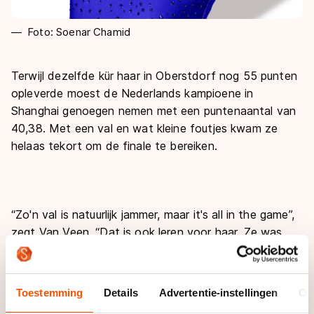
Foto: Soenar Chamid
Terwijl dezelfde kür haar in Oberstdorf nog 55 punten
opleverde moest de Nederlands kampioene in
Shanghai genoegen nemen met een puntenaantal van
40,38. Met een val en wat kleine foutjes kwam ze
helaas tekort om de finale te bereiken.
“Zo'n val is natuurlijk jammer, maar it's all in the game”,
zegt Van Veen. “Dat is ook leren voor haar. Ze was
natuurlijk ook nerveus, maar ze heeft zich zo goed
mogelijk proberen te focussen.”
Toestemming
Details
Advertentie-instellingen
Ov