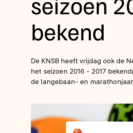
seizoen 2
Tijden & historie
bekend
De weg op
Schaatsfans
De KNSB heeft vrijdag ook de N
het seizoen 2016 - 2017 beken
Olympische Spe
de langebaan- en marathonjaar