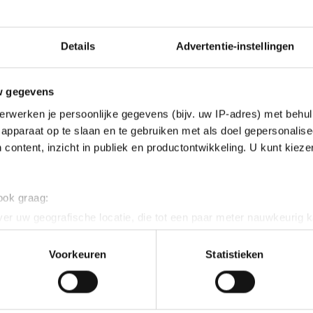
Details
Advertentie-instellingen
w gegevens
erwerken je persoonlijke gegevens (bijv. uw IP-adres) met behul
apparaat op te slaan en te gebruiken met als doel gepersonalise
 content, inzicht in publiek en productontwikkeling. U kunt kiez
 ook graag:
er uw geografische locatie, die tot een paar meter nauwkeurig k
n door het actief te scannen op specifieke eigenschappen (fingerp
onlijke gegevens worden verwerkt en stel uw voorkeuren in he
Voorkeuren
Statistieken
jzigen of intrekken in de Cookieverklaring.
ent en advertenties te personaliseren, socialmediafuncties te 