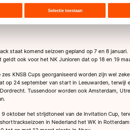
tie over uw gebruik van onze site met onze partners voor social
bineren met andere gegevens die u aan hen heeft verstrekt of d
Selectie toestaan
ers kunnen gegevens doorgeven aan landen buiten de EU, zoal
 geldt volgens de GDPR. Door op ‘Toestaan’ te klikken, stemt u
ns
cookiebeleid
.
ck staat komend seizoen gepland op 7 en 8 januari. D
t geldt ook voor het NK Junioren dat op 18 en 19 ma
 zes KNSB Cups georganiseerd worden zijn wel zeke
t op 24 september van start in Leeuwarden, terwijl e
n Dordrecht. Tussendoor worden ook Amsterdam, Utr
n.
 9 oktober het strijdtoneel van de Invitation Cup, terw
shorttrackseizoen in Nederland het WK in Rotterdam 