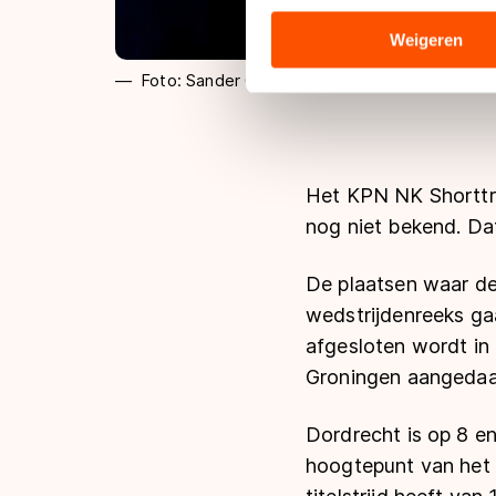
analyseren. We delen informa
analyse. Zij kunnen deze com
Weigeren
hun services. Sommige partn
Foto: Sander Chamid
adequaat beschermingsniveau
Meer informatie vindt u in o
Het KPN NK Shorttra
nog niet bekend. Da
De plaatsen waar de
wedstrijdenreeks gaa
afgesloten wordt i
Groningen aangedaa
Dordrecht is op 8 en
hoogtepunt van het 