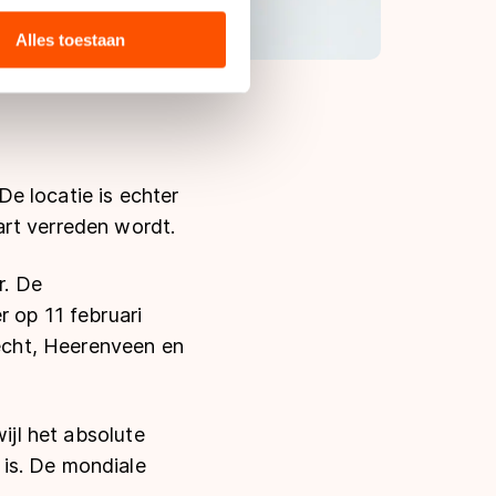
 media, advertenties en
ie zij hebben verzameld via
Alles toestaan
s de VS, waar mogelijk geen
 in met deze overdracht.
e locatie is echter
art verreden wordt.
r. De
r op 11 februari
echt, Heerenveen en
ijl het absolute
is. De mondiale