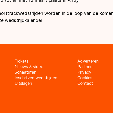
 10 tot en met 12 maart plaats in Ahoy.
horttrackwedstrijden worden in de loop van de kom
 wedstrijdkalender.
Tickets
Adverteren
Nieuws & video
Partners
Schaatsfan
Privacy
Inschrijven wedstrijden
Cookies
Uitslagen
Contact