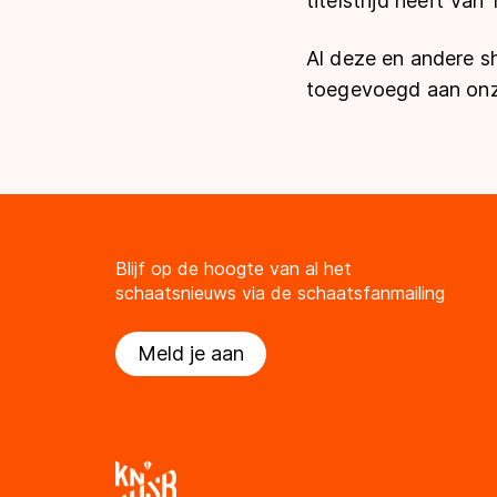
titelstrijd heeft van
Al deze en andere s
toegevoegd aan onze
Blijf op de hoogte van al het
schaatsnieuws via de schaatsfanmailing
Meld je aan