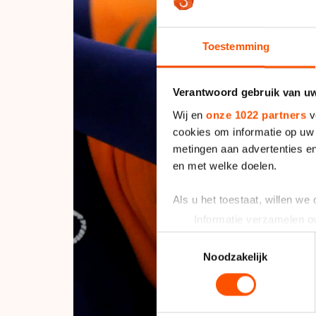
Toestemming
Verantwoord gebruik van u
Wij en
onze 1022 partners
v
cookies om informatie op uw 
metingen aan advertenties en
en met welke doelen.
Als u het toestaat, willen we
Informatie verzamelen ov
Uw apparaat identificere
Toestemmingsselectie
Lees meer over hoe uw perso
Noodzakelijk
toestemming op elk moment wi
We gebruiken cookies om cont