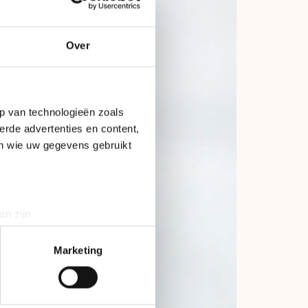
Over
p van technologieën zoals
erde advertenties en content,
en wie uw gegevens gebruikt
an zijn
rinting)
t
detailgedeelte
in. U kunt uw
Marketing
bieden en websiteverkeer te