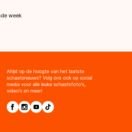
ende week
Altijd op de hoogte van het laatste
schaatsnieuws? Volg ons ook op social
media voor alle leuke schaatsfoto's,
video's en meer!