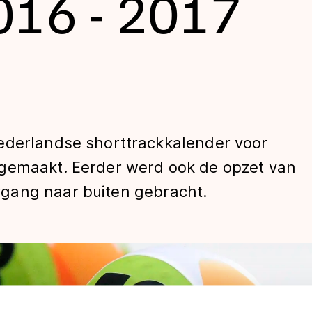
016 - 2017
ederlandse shorttrackkalender voor
dgemaakt. Eerder werd ook de opzet van
len
gang naar buiten gebracht.