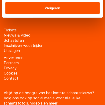
verstrekt of die zij hebben verzameld via hun services.
schaatsfanmailing
Sommige partners kunnen gegevens doorgeven aan
Weigeren
Meld je aan
landen buiten de EU, zoals de VS, waar mogelijk geen
adequaat beschermingsniveau geldt volgens de GDPR.
Door op ‘Toestaan’ te klikken, stemt u in met deze
Tickets
overdracht. Meer informatie vindt u in ons
cookiebeleid
.
Nieuws & video
Schaatsfan
Inschrijven wedstrijden
Uitslagen
Adverteren
Partners
Privacy
Cookies
Contact
Altijd op de hoogte van het laatste schaatsnieuws?
Volg ons ook op social media voor alle leuke
schaatsfoto's, video's en meer!