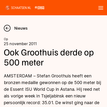
Tickets
Zoeken
Nieuws
Nieuws
Op
25 november 2011
Kalender
Ook Groothuis derde op
500 meter
Disciplines
Marathon
Uitslagen
AMSTERDAM – Stefan Groothuis heeft een
Langebaan
bronzen medaille gewonnen op de 500 meter bij
Langebaan
de Essent ISU World Cup in Astana. Hij reed net
Shorttrack
Tijden & historie
als vorige week in Tsjeljabinsk een nieuw
Shorttrack
Inlineskaten
persoonlijk record: 35.01. De winst ging naar de
Ranglijsten Langebaan
Marathon
Kunstschaatsen