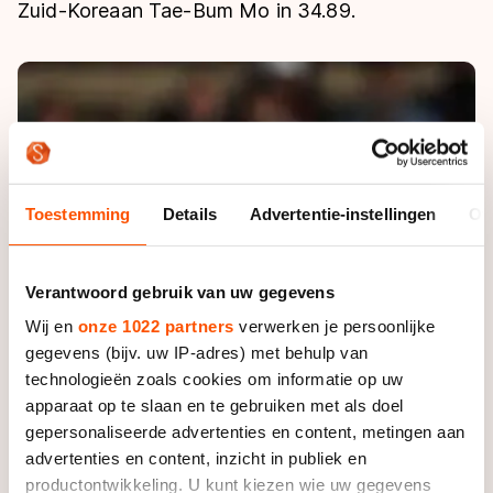
De weg op
Zuid-Koreaan Tae-Bum Mo in 34.89.
Persoonlijke records & tijden
Inlineskaten
Schoonrijden
Inschrijven wedstrijden
Historie & statistiek
Schaatsfans
Kunstschaatsen
Natuurijs
Algemene Nederlandse Schaatstijd
Alles voor jou als schaatsfan
Deze zomer de weg op
Olympische Spelen
Evenementen
Waar kan ik schaatsen en skaten?
Olympische Spelen
Tickets
Toestemming
Details
Advertentie-instellingen
Ov
Medaille overzicht
Livestreams
Medaillespiegel
Word schaatsfan!
Verantwoord gebruik van uw gegevens
Olympische uitslagen
Winacties
Wij en
onze 1022 partners
verwerken je persoonlijke
gegevens (bijv. uw IP-adres) met behulp van
Van Jong tot Goud verhalen
technologieën zoals cookies om informatie op uw
apparaat op te slaan en te gebruiken met als doel
gepersonaliseerde advertenties en content, metingen aan
advertenties en content, inzicht in publiek en
productontwikkeling. U kunt kiezen wie uw gegevens