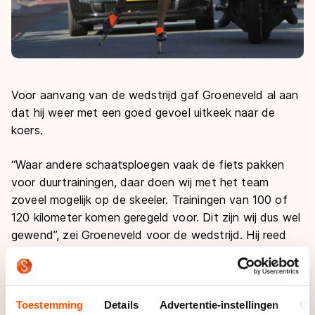
Voor aanvang van de wedstrijd gaf Groeneveld al aan
dat hij weer met een goed gevoel uitkeek naar de
koers.
“Waar andere schaatsploegen vaak de fiets pakken
voor duurtrainingen, daar doen wij met het team
zoveel mogelijk op de skeeler. Trainingen van 100 of
120 kilometer komen geregeld voor. Dit zijn wij dus wel
gewend”, zei Groeneveld voor de wedstrijd. Hij reed
zondag pas zijn vierde inline-skatewedstrijd van dit
seizoen.
Na een beginfase waarin weinig actie werd
Toestemming
Details
Advertentie-instellingen
Ov