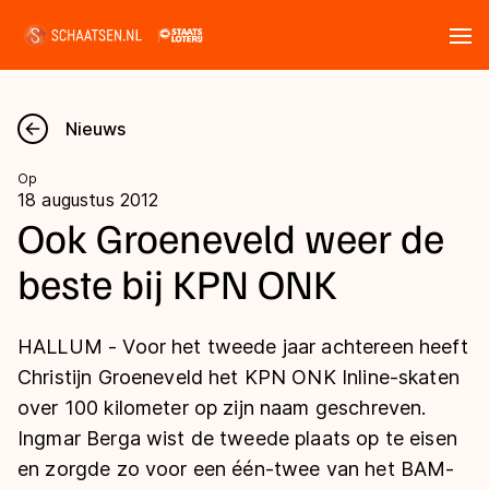
Tickets
Zoeken
Nieuws
Nieuws
Op
18 augustus 2012
Kalender
Ook Groeneveld weer de
beste bij KPN ONK
Disciplines
Marathon
Uitslagen
HALLUM - Voor het tweede jaar achtereen heeft
Langebaan
Christijn Groeneveld het KPN ONK Inline-skaten
Langebaan
over 100 kilometer op zijn naam geschreven.
Shorttrack
Tijden & historie
Ingmar Berga wist de tweede plaats op te eisen
Shorttrack
Inlineskaten
en zorgde zo voor een één-twee van het BAM-
Ranglijsten Langebaan
Marathon
Kunstschaatsen