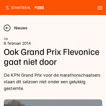
Tickets
Zoeken
Nieuws
Nieuws
Op
8 februari 2014
Kalender
Ook Grand Prix Flevonice
gaat niet door
Disciplines
Marathon
Uitslagen
De KPN Grand Prix voor de marathonschaatsers
Langebaan
staan dit seizoen niet onder een gelukkig
Langebaan
gesternte.
Shorttrack
Tijden & historie
Shorttrack
Inlineskaten
Ranglijsten Langebaan
Marathon
Kunstschaatsen