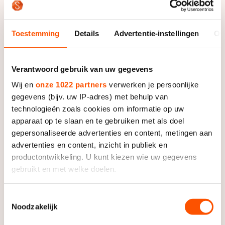
Elfstedentocht op de Oostenrijkse Weissensee werd
afgelast wegens overvloedige sneeuwval, is voor
Toestemming
Details
Advertentie-instellingen
Ov
komende zondag de Grand Prix op Flevonice
eveneens afgelast. De oorzaak is een combinatie van
overvloedige regenval en te hoge temperaturen.
Verantwoord gebruik van uw gegevens
Op Flevonice, de drie kilometer lange ijsbaan in de
Wij en
onze 1022 partners
verwerken je persoonlijke
gegevens (bijv. uw IP-adres) met behulp van
Flevopolder, zou zondag de derde wedstrijd van de
technologieën zoals cookies om informatie op uw
KPN Grand Prix worden verreden. Voor de dames
apparaat op te slaan en te gebruiken met als doel
stond er zestig kilometer op het programma, voor de
gepersonaliseerde advertenties en content, metingen aan
heren tachtig. Het peloton wacht echter andermaal
advertenties en content, inzicht in publiek en
een vrij weekeinde. De baan van Flevonice is
productontwikkeling. U kunt kiezen wie uw gegevens
momenteel namelijk niet goed berijdbaar.
gebruikt en met welke doelen.
"Er is de afgelopen dagen bijzonder veel regen
Als u het toestaat, willen we ook graag:
Toestemmingsselectie
gevallen, terwijl ook de temperaturen nog eens veel te
Noodzakelijk
Informatie verzamelen over uw geografische locatie,
hoog zijn", stelt Teun Breedijk, scheidend
die tot een paar meter nauwkeurig kan zijn
disciplinemanager marathon van de KNSB.