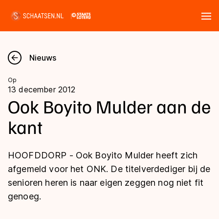
Tickets
Zoeken
Nieuws
Nieuws
Op
13 december 2012
Kalender
Ook Boyito Mulder aan de
kant
Disciplines
Marathon
Uitslagen
HOOFDDORP - Ook Boyito Mulder heeft zich
Langebaan
afgemeld voor het ONK. De titelverdediger bij de
Langebaan
senioren heren is naar eigen zeggen nog niet fit
Shorttrack
Tijden & historie
genoeg.
Shorttrack
Inlineskaten
Ranglijsten Langebaan
Marathon
Kunstschaatsen