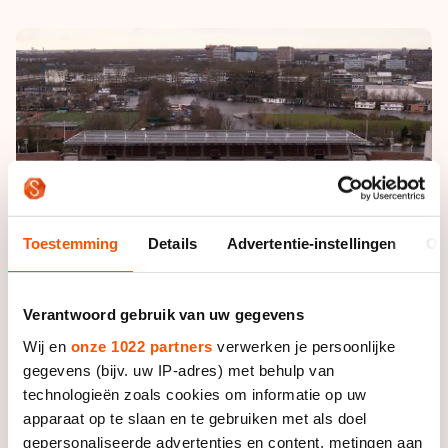
De weg op
Persoonlijke records & tijden
Inlineskaten
Schoonrijden
Inschrijven wedstrijden
Historie & statistiek
Schaatsfans
Kunstschaatsen
Natuurijs
Algemene Nederlandse Schaatstijd
Alles voor jou als schaatsfan
Deze zomer de weg op
Olympische Spelen
Evenementen
Waar kan ik schaatsen en skaten?
Olympische Spelen
Tickets
Medaille overzicht
Livestreams
Toestemming
Details
Advertentie-instellingen
Ov
Medaillespiegel
Word schaatsfan!
Olympische uitslagen
Winacties
Verantwoord gebruik van uw gegevens
Van Jong tot Goud verhalen
Wij en
onze 1022 partners
verwerken je persoonlijke
gegevens (bijv. uw IP-adres) met behulp van
technologieën zoals cookies om informatie op uw
apparaat op te slaan en te gebruiken met als doel
gepersonaliseerde advertenties en content, metingen aan