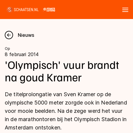
Tickets
Zoeken
Nieuws
Nieuws
Op
8 februari 2014
Kalender
'Olympisch' vuur brandt
na goud Kramer
Disciplines
Marathon
Uitslagen
De titelprolongatie van Sven Kramer op de
Langebaan
olympische 5000 meter zorgde ook in Nederland
Langebaan
voor mooie beelden. Na de zege werd het vuur
Shorttrack
Tijden & historie
in de marathontoren bij het Olympisch Stadion in
Shorttrack
Inlineskaten
Amsterdam ontstoken.
Ranglijsten Langebaan
Marathon
Kunstschaatsen