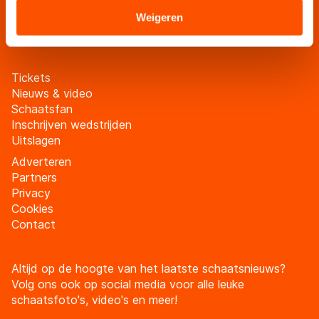
Sommige partners kunnen gegevens doorgeven aan
Weigeren
Meld je aan
landen buiten de EU, zoals de VS, waar mogelijk geen
adequaat beschermingsniveau geldt volgens de GDPR.
Door op ‘Toestaan’ te klikken, stemt u in met deze
Tickets
overdracht. Meer informatie vindt u in ons
cookiebeleid
.
Nieuws & video
Schaatsfan
Inschrijven wedstrijden
Uitslagen
Adverteren
Partners
Privacy
Cookies
Contact
Altijd op de hoogte van het laatste schaatsnieuws?
Volg ons ook op social media voor alle leuke
schaatsfoto's, video's en meer!