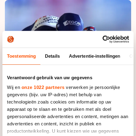
De weg op
Persoonlijke records & tijden
Inlineskaten
Schoonrijden
Inschrijven wedstrijden
Historie & statistiek
Schaatsfans
Kunstschaatsen
Natuurijs
Algemene Nederlandse Schaatstijd
Alles voor jou als schaatsfan
Deze zomer de weg op
Olympische Spelen
Evenementen
Waar kan ik schaatsen en skaten?
Olympische Spelen
Toestemming
Details
Advertentie-instellingen
Ov
Tickets
Medaille overzicht
Livestreams
Medaillespiegel
Verantwoord gebruik van uw gegevens
Word schaatsfan!
Olympische uitslagen
Wij en
onze 1022 partners
verwerken je persoonlijke
Winacties
gegevens (bijv. uw IP-adres) met behulp van
Van Jong tot Goud verhalen
technologieën zoals cookies om informatie op uw
apparaat op te slaan en te gebruiken met als doel
gepersonaliseerde advertenties en content, metingen aan
advertenties en content, inzicht in publiek en
productontwikkeling. U kunt kiezen wie uw gegevens
Foto: Sander Uijlenbroek