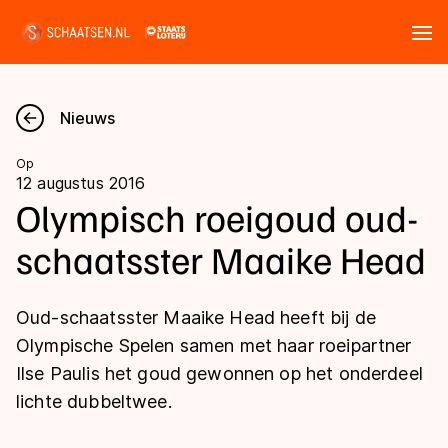
Tickets
Zoeken
Nieuws
Nieuws
Op
12 augustus 2016
Kalender
Olympisch roeigoud oud-
schaatsster Maaike Head
Disciplines
Marathon
Uitslagen
Oud-schaatsster Maaike Head heeft bij de
Langebaan
Olympische Spelen samen met haar roeipartner
Langebaan
Ilse Paulis het goud gewonnen op het onderdeel
Shorttrack
Tijden & historie
lichte dubbeltwee.
Shorttrack
Inlineskaten
Ranglijsten Langebaan
Marathon
Kunstschaatsen