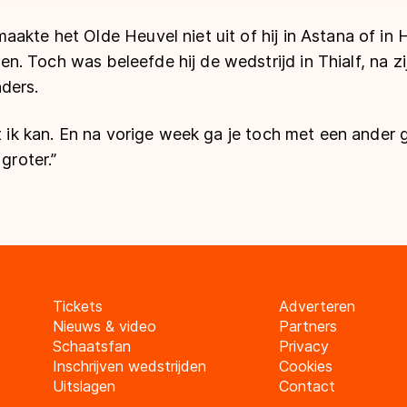
akte het Olde Heuvel niet uit of hij in Astana of in
 Toch was beleefde hij de wedstrijd in Thialf, na zij
ders.
at ik kan. En na vorige week ga je toch met een ander g
groter.”
Tickets
Adverteren
Nieuws & video
Partners
Schaatsfan
Privacy
Inschrijven wedstrijden
Cookies
Uitslagen
Contact