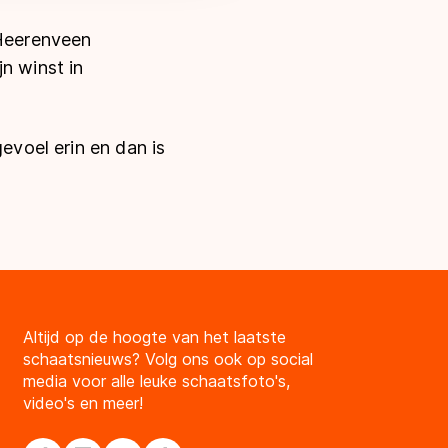
 Heerenveen
n winst in
evoel erin en dan is
Altijd op de hoogte van het laatste
schaatsnieuws? Volg ons ook op social
media voor alle leuke schaatsfoto's,
video's en meer!