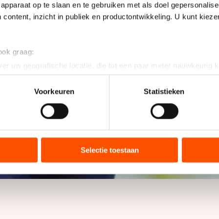
apparaat op te slaan en te gebruiken met als doel gepersonalise
 content, inzicht in publiek en productontwikkeling. U kunt kiez
 ook graag:
er uw geografische locatie, die tot een paar meter nauwkeurig k
n door het actief te scannen op specifieke eigenschappen (fingerp
onlijke gegevens worden verwerkt en stel uw voorkeuren in he
Voorkeuren
Statistieken
jzigen of intrekken in de Cookieverklaring.
ent en advertenties te personaliseren, socialmediafuncties te 
tie over uw gebruik van onze site met onze partners voor social
bineren met andere gegevens die u aan hen heeft verstrekt of d
Selectie toestaan
ers kunnen gegevens doorgeven aan landen buiten de EU, zoal
 geldt volgens de GDPR. Door op ‘Toestaan’ te klikken, stemt u
ns
cookiebeleid
.