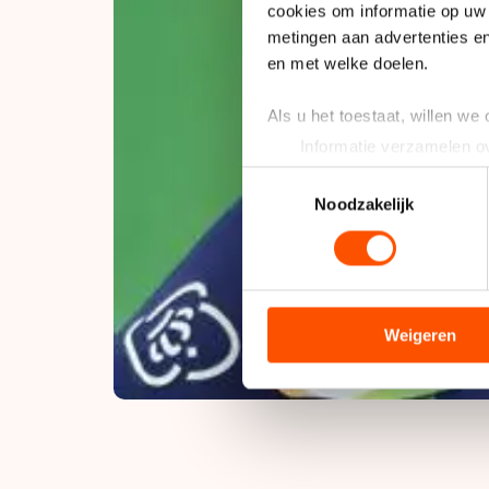
cookies om informatie op uw 
metingen aan advertenties en
en met welke doelen.
Als u het toestaat, willen we
Informatie verzamelen ov
Uw apparaat identificere
Toestemmingsselectie
Lees meer over hoe uw perso
Noodzakelijk
toestemming op elk moment wi
We gebruiken cookies om cont
analyseren. We delen informa
analyse. Zij kunnen deze com
Weigeren
hun services. Sommige partn
adequaat beschermingsniveau
Meer informatie vindt u in o