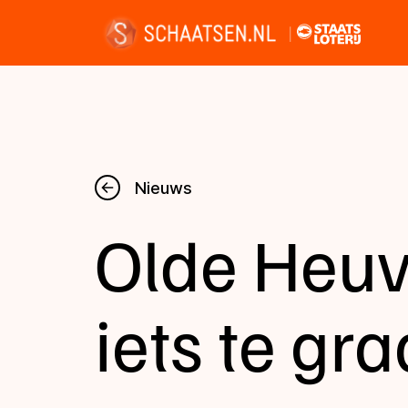
Nieuws
Nieuws
Olde Heuv
Kalender
Disciplines
iets te gr
Uitslagen