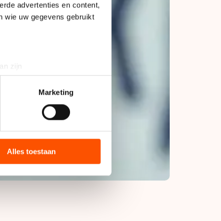
erde advertenties en content,
en wie uw gegevens gebruikt
an zijn
rinting)
t
detailgedeelte
in. U kunt uw
Marketing
bieden en websiteverkeer te
 media, advertenties en
ie zij hebben verzameld via
Alles toestaan
s de VS, waar mogelijk geen
 in met deze overdracht.