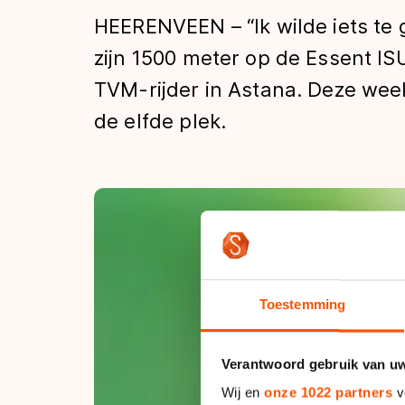
Tijden & historie
HEERENVEEN – “Ik wilde iets te 
zijn 1500 meter op de Essent I
TVM-rijder in Astana. Deze week
De weg op
de elfde plek.
Schaatsfans
Olympische Spe
Toestemming
Verantwoord gebruik van u
Wij en
onze 1022 partners
v