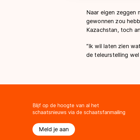
Naar eigen zeggen ma
gewonnen zou hebben.
Kazachstan, toch an
“Ik wil laten zien w
de teleurstelling wel 
Blijf op de hoogte van al het
schaatsnieuws via de schaatsfanmailing
Meld je aan