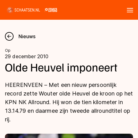
Tickets
Zoeken
Nieuws
Nieuws
Op
29 december 2010
Kalender
Olde Heuvel imponeert
Disciplines
HEERENVEEN – Met een nieuw persoonlijk
Marathon
record zette Wouter olde Heuvel de kroon op het
Uitslagen
KPN NK Allround. Hij won de tien kilometer in
Langebaan
13.14.79 en daarmee zijn tweede allroundtitel op
Langebaan
Shorttrack
Tijden & historie
rij.
Shorttrack
Inlineskaten
Ranglijsten Langebaan
Marathon
Kunstschaatsen