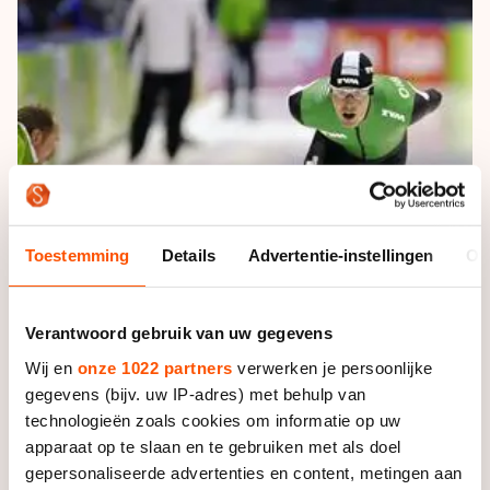
De weg op
Persoonlijke records & tijden
Inlineskaten
Schoonrijden
Inschrijven wedstrijden
Historie & statistiek
Schaatsfans
Kunstschaatsen
Natuurijs
Algemene Nederlandse Schaatstijd
Alles voor jou als schaatsfan
Deze zomer de weg op
Olympische Spelen
Evenementen
Waar kan ik schaatsen en skaten?
Olympische Spelen
Tickets
Medaille overzicht
Livestreams
Toestemming
Details
Advertentie-instellingen
Ov
Medaillespiegel
Word schaatsfan!
Olympische uitslagen
Winacties
Verantwoord gebruik van uw gegevens
Van Jong tot Goud verhalen
Wij en
onze 1022 partners
verwerken je persoonlijke
gegevens (bijv. uw IP-adres) met behulp van
technologieën zoals cookies om informatie op uw
apparaat op te slaan en te gebruiken met als doel
gepersonaliseerde advertenties en content, metingen aan