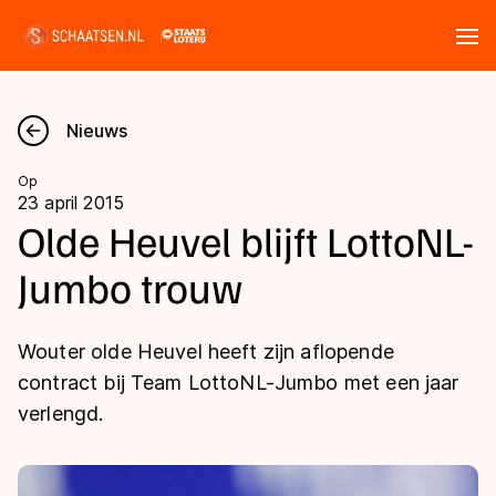
Tickets
Zoeken
Nieuws
Nieuws
Op
23 april 2015
Kalender
Olde Heuvel blijft LottoNL-
Jumbo trouw
Disciplines
Marathon
Uitslagen
Wouter olde Heuvel heeft zijn aflopende
Langebaan
contract bij Team LottoNL-Jumbo met een jaar
Langebaan
verlengd.
Shorttrack
Tijden & historie
Shorttrack
Inlineskaten
Ranglijsten Langebaan
Marathon
Kunstschaatsen