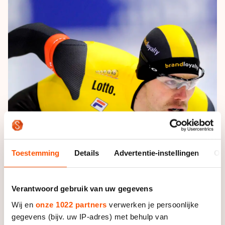
De weg op
Persoonlijke records & tijden
Inlineskaten
Schoonrijden
Inschrijven wedstrijden
Historie & statistiek
Schaatsfans
Kunstschaatsen
Natuurijs
Algemene Nederlandse Schaatstijd
Alles voor jou als schaatsfan
Deze zomer de weg op
Olympische Spelen
Evenementen
Waar kan ik schaatsen en skaten?
Olympische Spelen
Tickets
Medaille overzicht
Livestreams
Medaillespiegel
Word schaatsfan!
Olympische uitslagen
Winacties
Toestemming
Details
Advertentie-instellingen
Ov
Van Jong tot Goud verhalen
Verantwoord gebruik van uw gegevens
Wij en
onze 1022 partners
verwerken je persoonlijke
Foto: Sander Chamid
gegevens (bijv. uw IP-adres) met behulp van