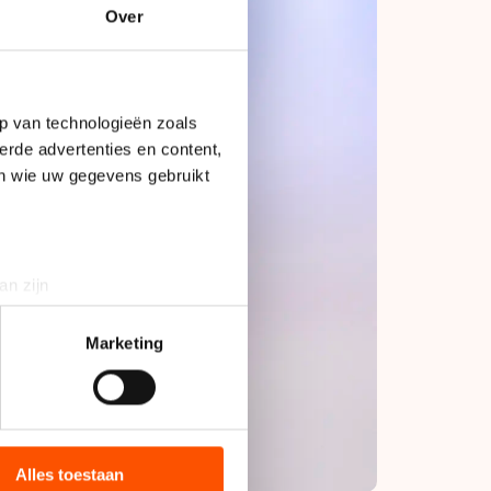
Over
p van technologieën zoals
erde advertenties en content,
en wie uw gegevens gebruikt
an zijn
rinting)
t
detailgedeelte
in. U kunt uw
Marketing
bieden en websiteverkeer te
 media, advertenties en
ie zij hebben verzameld via
Alles toestaan