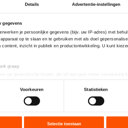
Details
Advertentie-instellingen
w gegevens
erwerken je persoonlijke gegevens (bijv. uw IP-adres) met behul
apparaat op te slaan en te gebruiken met als doel gepersonalise
 content, inzicht in publiek en productontwikkeling. U kunt kiez
 ook graag:
er uw geografische locatie, die tot een paar meter nauwkeurig k
n door het actief te scannen op specifieke eigenschappen (fingerp
onlijke gegevens worden verwerkt en stel uw voorkeuren in he
Voorkeuren
Statistieken
jzigen of intrekken in de Cookieverklaring.
ent en advertenties te personaliseren, socialmediafuncties te 
tie over uw gebruik van onze site met onze partners voor social
bineren met andere gegevens die u aan hen heeft verstrekt of d
Selectie toestaan