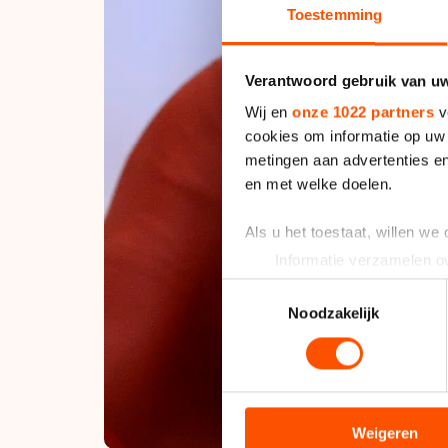
Toestemming
Verantwoord gebruik van u
Wij en
onze 1022 partners
v
cookies om informatie op uw 
metingen aan advertenties en
en met welke doelen.
Als u het toestaat, willen we
Informatie verzamelen ov
Uw apparaat identificere
Toestemmingsselectie
Lees meer over hoe uw perso
Noodzakelijk
toestemming op elk moment wi
We gebruiken cookies om cont
analyseren. We delen informa
analyse. Zij kunnen deze com
Weigeren