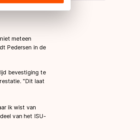
s de VS, waar mogelijk geen
 in met deze overdracht.
 niet meteen
ldt Pedersen in de
ijd bevestiging te
estatie. "Dit laat
aar ik wist van
erdeel van het ISU-