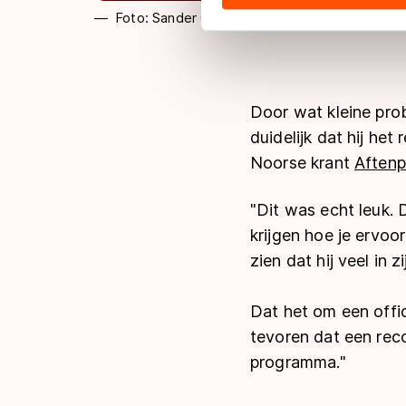
hun services. Sommige partn
Foto: Sander Chamid
adequaat beschermingsniveau
Meer informatie vindt u in o
Door wat kleine pro
duidelijk dat hij he
Noorse krant
Aften
"
Dit was echt leuk.
krijgen hoe je ervoor
zien dat hij veel in z
Dat het om een offic
tevoren dat een recor
programma."