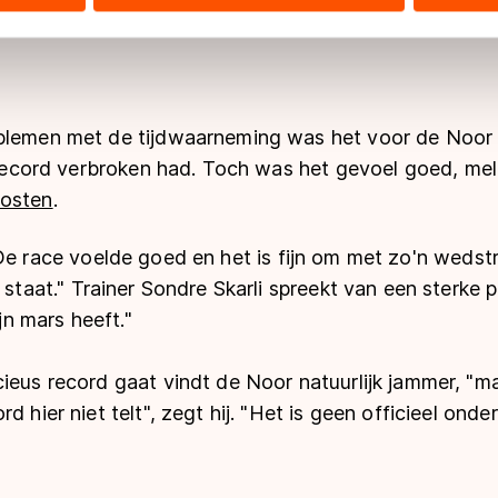
ers kunnen gegevens doorgeven aan landen buiten de EU, zoal
 geldt volgens de GDPR. Door op ‘Toestaan’ te klikken, stemt u
ns
cookiebeleid
.
blemen met de tijdwaarneming was het voor de Noor
t record verbroken had. Toch was het gevoel goed, me
posten
.
 De race voelde goed en h
et is fijn om met zo'n wedstr
 staat."
Trainer Sondre Skarli spreekt van een sterke pr
ijn mars heeft."
ieus record gaat vindt de Noor natuurlijk jammer, "m
d hier niet telt", zegt hij. "Het is geen officieel ond