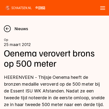
Tickets
Zoeken
Nieuws
Nieuws
Op
25 maart 2012
Kalender
Oenema verovert brons
op 500 meter
Disciplines
Marathon
Uitslagen
HEERENVEEN - Thijsje Oenema heeft de
Langebaan
bronzen medaille veroverd op de 500 meter bij
Langebaan
de Essent ISU WK Afstanden. Nadat ze een
Shorttrack
Tijden & historie
tweede tijd noteerde in de eerste omloop, snelde
Shorttrack
Inlineskaten
ze in haar tweede 500 meter naar een derde tijd.
Ranglijsten Langebaan
Marathon
Kunstschaatsen