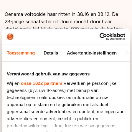
De weg op
Persoonlijke records & tijden
Inlineskaten
Schoonrijden
Oenema voltooide haar ritten in 38.16 en 38.12. De
Inschrijven wedstrijden
Historie & statistiek
Schaatsfans
Kunstschaatsen
Natuurijs
23-jarige schaatsster uit Joure mocht door haar
Algemene Nederlandse Schaatstijd
uitstekende tijd bij de eerste 500 meter in de laatste
Alles voor jou als schaatsfan
Deze zomer de weg op
rit starten tegen Sang-Hwa Lee.
Olympische Spelen
Evenementen
Waar kan ik schaatsen en skaten?
De Koreaanse was daarin overduidelijk de sterkste.
Olympische Spelen
Toestemming
Details
Advertentie-instellingen
Ov
Tickets
Lee won beide afstanden en greep overtuigend het
Medaille overzicht
goud. De wereldkampioene sprint Jing Yu werd tweede
Livestreams
na twee omlopen.
Verantwoord gebruik van uw gegevens
Medaillespiegel
Word schaatsfan!
Wij en
onze 1022 partners
verwerken je persoonlijke
Olympische uitslagen
Winacties
Margot Boer vond haar naam terug op de negende
gegevens (bijv. uw IP-adres) met behulp van
plaats (38.47 en 38.60), terwijl Laurine van Riessen
Van Jong tot Goud verhalen
technologieën zoals cookies om informatie op uw
slechts als dertiende werd geklasseerd. De
apparaat op te slaan en te gebruiken met als doel
Controlschaatsster klokte tijden van 38.89 en 38.55
gepersonaliseerde advertenties en content, metingen aan
en kon zodoende niet meedoen om de prijzen.
advertenties en content, inzicht in publiek en
productontwikkeling. U kunt kiezen wie uw gegevens
Oenema begon het seizoen ijzersterk. Bij de KPN NK