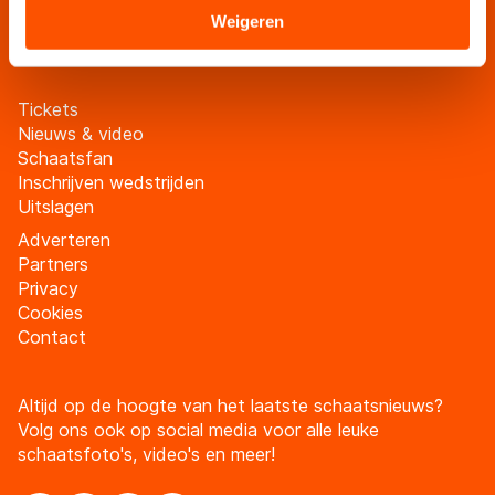
Sommige partners kunnen gegevens doorgeven aan
Weigeren
Meld je aan
landen buiten de EU, zoals de VS, waar mogelijk geen
adequaat beschermingsniveau geldt volgens de GDPR.
Door op ‘Toestaan’ te klikken, stemt u in met deze
Tickets
overdracht. Meer informatie vindt u in ons
cookiebeleid
.
Nieuws & video
Schaatsfan
Inschrijven wedstrijden
Uitslagen
Adverteren
Partners
Privacy
Cookies
Contact
Altijd op de hoogte van het laatste schaatsnieuws?
Volg ons ook op social media voor alle leuke
schaatsfoto's, video's en meer!