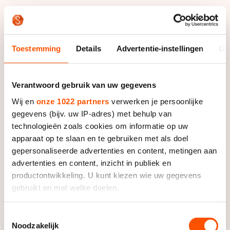
Boer had een ruime voorsprong van 0,78 seconde
voordat ze de slotafstand ging rijden. Het ging toch
Toestemming
Details
Advertentie-instellingen
Ov
mis voor Boer. Ze verloor op de kilometer ruim een
seconde op Nederlands kampioen Marrit Leenstra en
haalde zodoende de zilveren medaille. "Ik heb ervoor
Verantwoord gebruik van uw gegevens
gestreden, maar Marrit was gewoon sneller op het
Wij en
onze 1022 partners
verwerken je persoonlijke
laatste stuk.''
gegevens (bijv. uw IP-adres) met behulp van
technologieën zoals cookies om informatie op uw
Vooral de 1000 meter liep niet helemaal naar wens,
apparaat op te slaan en te gebruiken met als doel
vond Boer. Er zal nog veel moeten gebeuren wil ze
gepersonaliseerde advertenties en content, metingen aan
mee gaan strijden voor de titel in Salt Lake City. "Er
advertenties en content, inzicht in publiek en
rijden een heleboel meiden heel hard'', zei ze. "Ik zal
productontwikkeling. U kunt kiezen wie uw gegevens
echt boven mezelf moeten uitstijgen om op het
gebruikt en met welke doelen.
podium te eindigen."
Als u het toestaat, willen we ook graag:
Toestemmingsselectie
Oenema was wel tevreden, ondanks dat ze buiten het
Noodzakelijk
Informatie verzamelen over uw geografische locatie,