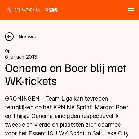
Tickets
Zoeken
Nieuws
Nieuws
Op
6 januari 2013
Kalender
Oenema en Boer blij met
WK-tickets
Disciplines
Marathon
Uitslagen
GRONINGEN - Team Liga kan tevreden
Langebaan
terugkijken op het KPN NK Sprint. Margot Boer
Langebaan
en Thijsje Oenema eindigden respectievelijk
Shorttrack
Tijden & historie
tweede en vierde en plaatsten zich daarmee
Shorttrack
Inlineskaten
voor het Essent ISU WK Sprint in Salt Lake City.
Ranglijsten Langebaan
Marathon
Kunstschaatsen