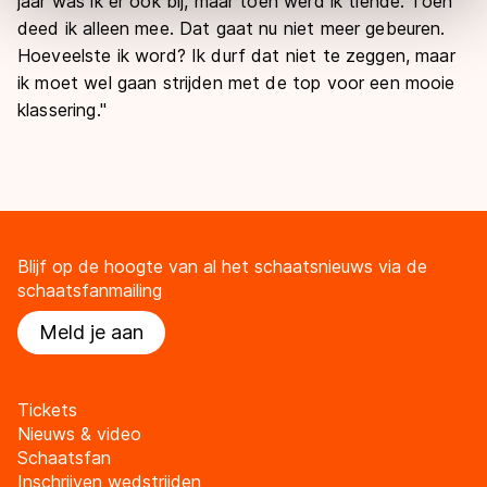
jaar was ik er ook bij, maar toen werd ik tiende. Toen
Door op ‘Toestaan’ te klikken, stemt u in met deze
deed ik alleen mee. Dat gaat nu niet meer gebeuren.
overdracht. Meer informatie vindt u in ons
cookiebeleid
.
Hoeveelste ik word? Ik durf dat niet te zeggen, maar
ik moet wel gaan strijden met de top voor een mooie
klassering."
Blijf op de hoogte van al het schaatsnieuws via de
schaatsfanmailing
Meld je aan
Tickets
Nieuws & video
Schaatsfan
Inschrijven wedstrijden