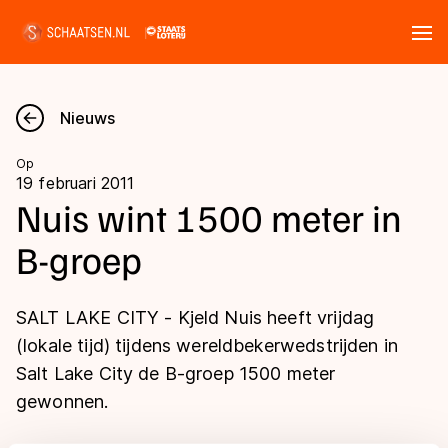
Tickets
Zoeken
Nieuws
Nieuws
Op
19 februari 2011
Kalender
Nuis wint 1500 meter in
B-groep
Disciplines
Marathon
Uitslagen
SALT LAKE CITY - Kjeld Nuis heeft vrijdag
Langebaan
(lokale tijd) tijdens wereldbekerwedstrijden in
Langebaan
Salt Lake City de B-groep 1500 meter
Shorttrack
Tijden & historie
gewonnen.
Shorttrack
Inlineskaten
Ranglijsten Langebaan
Marathon
Kunstschaatsen