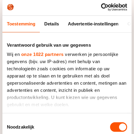
De weg op
Persoonlijke records & tijden
Inlineskaten
Schoonrijden
Inschrijven wedstrijden
Historie & statistiek
Schaatsfans
Kunstschaatsen
Natuurijs
Toestemming
Details
Advertentie-instellingen
Ov
Algemene Nederlandse Schaatstijd
Alles voor jou als schaatsfan
Deze zomer de weg op
Olympische Spelen
Evenementen
Verantwoord gebruik van uw gegevens
Waar kan ik schaatsen en skaten?
Olympische Spelen
Wij en
onze 1022 partners
verwerken je persoonlijke
Tickets
gegevens (bijv. uw IP-adres) met behulp van
Medaille overzicht
Livestreams
technologieën zoals cookies om informatie op uw
Medaillespiegel
apparaat op te slaan en te gebruiken met als doel
Word schaatsfan!
gepersonaliseerde advertenties en content, metingen aan
Olympische uitslagen
Winacties
advertenties en content, inzicht in publiek en
Van Jong tot Goud verhalen
productontwikkeling. U kunt kiezen wie uw gegevens
gebruikt en met welke doelen.
Als u het toestaat, willen we ook graag:
Toestemmingsselectie
Noodzakelijk
Informatie verzamelen over uw geografische locatie,